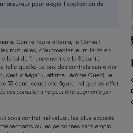
Électricité - Gaz
r assureur pour exiger l'application de
Appareil photo
numérique
Four encastrable
santé
. Contre toute attente, le Conseil
r les mutuelles, d’augmenter leurs tarifs en
e la loi de financement de la Sécurité
Lessive
se telle quelle. Le prix des contrats santé doit
n, c’est
« illégal »
, affirme Jérôme Guedj, le
ticle 13 dans lequel elle figure indique en effet
de ces cotisations ne peut être augmenté par
Aspirateur
x sous contrat individuel, les plus exposés
 indépendants
ou les
personnes sans emploi
.