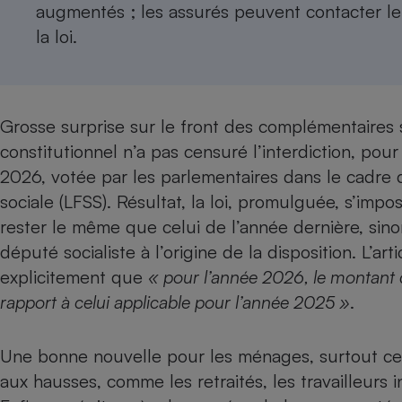
Radiateur électrique
augmentés ; les assurés peuvent contacter leu
la loi.
Téléphone mobile -
Smartphone
Plaque de cuisson à
induction
Grosse surprise sur le front des
complémentaires 
constitutionnel n’a pas censuré l’interdiction, pou
2026, votée par les parlementaires dans le cadre d
Climatiseur -
sociale (LFSS). Résultat, la loi, promulguée, s’impo
Ventilateur
rester le même que celui de l’année dernière, sino
député socialiste à l’origine de la disposition. L’ar
Antivirus
explicitement que
« pour l’année 2026, le montant 
Climatiseur -
rapport à celui applicable pour l’année 2025 »
.
Ventilateur
Une bonne nouvelle pour les ménages, surtout ceu
aux hausses, comme les
retraités
, les
travailleurs