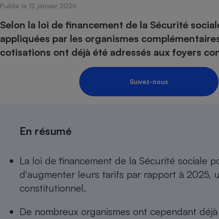
Publié le 12 janvier 2026
Internet
Selon la loi de financement de la Sécurité socia
Gros électroménager
Téléphonie
appliquées par les organismes complémentaires s
Petit électroménager 
cotisations ont déjà été adressés aux foyers co
Complément
alimentaire
Mutuelle
Assurance emprunteu
Suivez-nous
Matelas
Champa
En résumé
boutei
Banque 
Téléviseur
La loi de financement de la Sécurité sociale 
Antimoustique
Lave-linge
d'augmenter leurs tarifs par rapport à 2025,
constitutionnel.
De nombreux organismes ont cependant déjà e