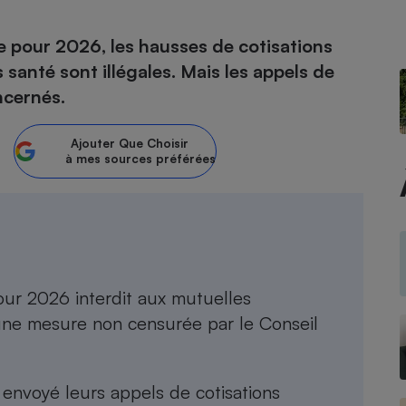
le pour 2026, les hausses de cotisations
anté sont illégales. Mais les appels de
- Ustensile
ncernés.
Foie gras
Aide auditive
r
Assurance vie
Ajouter
Que Choisir
à mes sources préférées
Poêle à granulés
gne - Comment choisir une
lle de champagne
en ligne
Ordinateur portable
pour 2026 interdit aux mutuelles
Crème solaire
Lave-vaisselle
 une mesure non censurée par le Conseil
nvoyé leurs appels de cotisations