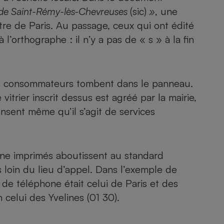
 de Saint-Rémy-lès-Chevreuses
(sic)
»
, une
ètre de Paris. Au passage, ceux qui ont édité
l’orthographe : il n’y a pas de « s » à la fin
- Ustensile
Foie gras
Aide auditive
r
Assurance vie
es consommateurs tombent dans le panneau.
e vitrier inscrit dessus est agréé par la mairie,
nsent même qu’il s’agit de services
Poêle à granulés
gne - Comment choisir une
lle de champagne
en ligne
one imprimés aboutissent au standard
Ordinateur portable
 loin du lieu d’appel. Dans l’exemple de
Crème solaire
Lave-vaisselle
de téléphone était celui de Paris et des
celui des Yvelines (01 30).