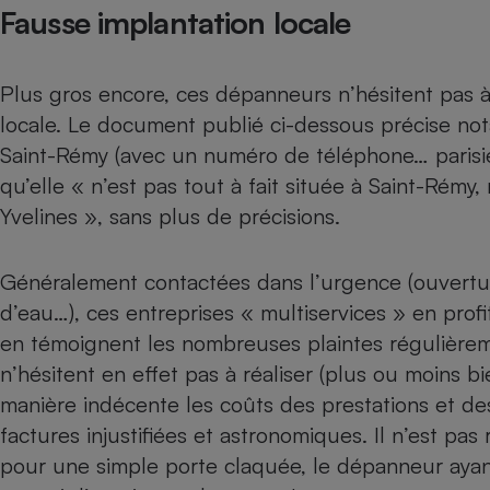
Radiateur électrique
Fausse implantation locale
Téléphone mobile -
Plus gros encore, ces dépanneurs n’hésitent pas à 
Smartphone
Plaque de cuisson à
locale. Le document publié ci-dessous précise not
induction
Saint-Rémy (avec un numéro de téléphone… parisien
qu’elle « n’est pas tout à fait située à Saint-Ré
Yvelines », sans plus de précisions.
Climatiseur -
Ventilateur
Généralement contactées dans l’urgence (ouvertur
d’eau…), ces entreprises « multiservices » en pr
Antivirus
en témoignent les nombreuses plaintes régulière
Climatiseur -
n’hésitent en effet pas à réaliser (plus ou moins bi
Ventilateur
manière indécente les coûts des prestations et d
factures injustifiées et astronomiques. Il n’est pas
pour une simple porte claquée, le dépanneur ayan