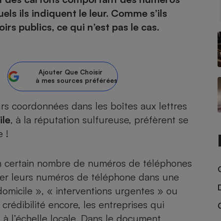
els ils indiquent le leur. Comme s’ils
atif sèche-linge
atif smartphone
atif nettoyeur haute
ateur mutuelle
irs publics, ce qui n’est pas le cas.
on
Réparation
Obsèques - Pompes
teur des devis d’opticiens
Ajouter
Que Choisir
funèbres
à mes sources préférées
eur-congélateur
dio
 robot
nduction
son
ranulés
rs coordonnées dans les boîtes aux lettres
irante
e multifonction
électrique
ile
, à la réputation sulfureuse, préfèrent se
Panneaux
r mobile
r portable
 !
photovoltaïques
 Médicament
 balai
un certain nombre de numéros de téléphones
omplémentaire santé
 traîneau
ctile
Circuits courts et
alimentation locale
isser leurs numéros de téléphone dans une
Puériculture - Produit
 automatique
pour bébé
omicile », « interventions urgentes » ou
Banque en ligne
seur
crédibilité encore, les entreprises qui
vapeur
 à l’échelle locale. Dans le document