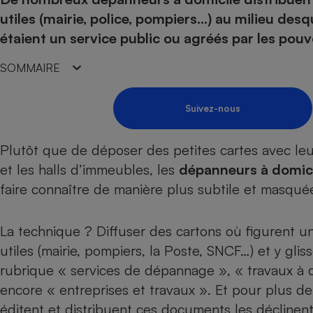
Energie
Nutrition
Assurance auto
utiles (mairie, police, pompiers…) au milieu desqu
-nous ?
Produit alimentaire
Carburant
Compar
Compar
Compar
Compar
étaient un service public ou agréés par les pouvo
pressi
Choisir son fioul
Assurance
Sécurité - Hygiène
Circulation routière
SOMMAIRE
Choisir son pellet
Banque - Crédit
Crédit immobilier
Contrôle technique - 
Comparateur assurance emprunteur
Epargne - Fiscalité
Maison de retraite
Compara
Pièce détachée
Suivez-nous
Energie Moins Chère Ensemble
Comparatif réfrigérat
Comparatif casque au
Comparatif tondeuse
Moto
Comparatif plaque à i
Comparatif barre de 
Comparatif poêle à g
Supermarché - Drive
Plutôt que de déposer des petites cartes avec leu
Comparatif hotte asp
Comparatif imprimant
Comparatif radiateur 
et les halls d’immeubles, les
dépanneurs à domic
Électricité - Gaz
Hygiène - Beauté
Comparatif climatiseu
Comparatif ordinateu
faire connaître de manière plus subtile et masquée
Tous les comparateurs
Maladie - Médecine -
Comparatif aspirateur
Comparatif ultrabook
Aménagement
Toutes les cartes interactives
La technique ? Diffuser des cartons où figurent 
Système de santé - C
Comparatif aspirateur
Comparatif tablette ta
Supermarché - Drive
Bricolage - Jardinage
utiles (mairie, pompiers, la Poste, SNCF…) et y gl
Retraite
Comparatif cafetière
Chauffage
rubrique « services de dépannage », « travaux à d
Speedtest - Testez le débit de votre
Mutuelle
Comparatif robot cui
Image et son
Produit d'entretien
connexion Internet
encore « entreprises et travaux ». Et pour plus de 
Comparatif centrale 
Comparateur auto
éditent et distribuent ces documents les déclinent
Informatique
Sécurité domestique