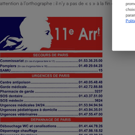
attention à l’orthographe : il n’y a pas de « s » à la fin de Chevre
promo
choix
param
Polit