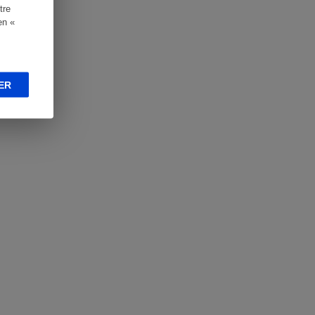
tre
en «
ER