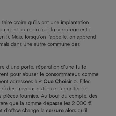
Électricité - Gaz
Appareil photo
faire croire qu’ils ont une implantation
numérique
Four encastrable
amment au recto que la serrurerie est à
 !). Mais, lorsqu’on l’appelle, on apprend
my, mais dans une autre commune des
Lessive
e d’une porte, réparation d’une fuite
ofitent pour abuser le consommateur, comme
ment adressées à «
Que Choisir
». Elles
Aspirateur
en) des travaux inutiles et à gonfler de
es pièces fournies. Au bout du compte, des
 rare que
la somme dépasse les 2 000 €
t d’office changé la
serrure
alors qu’il