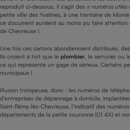
reproduit ci-dessous, il s’agit des
« numéros utiles
Internet
petite ville des Yvelines, à une trentaine de kilom
Gros électroménager
Téléphonie
ce document auraient au moins pu faire attention à 
Petit électroménager 
de Chevreuse !
Complément
alimentaire
Mutuelle
Assurance emprunteu
Une fois ces cartons abondamment distribués, d
Ils croient à tort que le
plombier
, le serrurier ou l
ce qui représente un gage de sérieux. Certains pe
municipaux !
Matelas
Champa
boutei
Banque 
Illusion trompeuse, donc : les numéros de téléph
Téléviseur
d’entreprises de dépannage à domicile, implantées
Antimoustique
Lave-linge
Saint-Rémy-lès-Chevreuse, l’indicatif des numéros 
départements de la petite couronne (01 4X) et non 