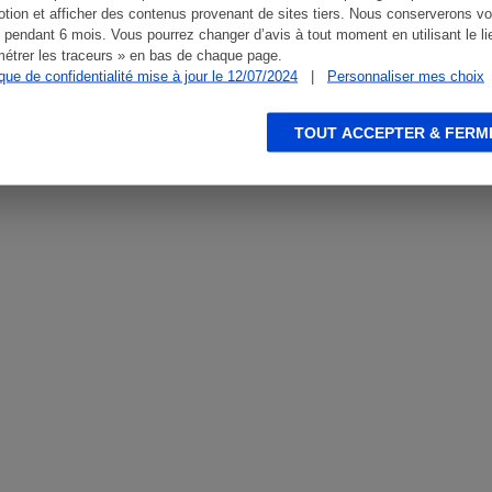
use !
tion et afficher des contenus provenant de sites tiers. Nous conserverons vo
 pendant 6 mois. Vous pourrez changer d’avis à tout moment en utilisant le li
étrer les traceurs » en bas de chaque page.
ique de confidentialité mise à jour le 12/07/2024
|
Personnaliser mes choix
TOUT ACCEPTER & FERM