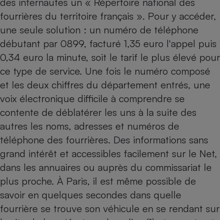
des internautes un « Répertoire national des
fourrières du territoire français ». Pour y accéder,
Petit électroménager - U
Complément
une seule solution : un numéro de téléphone
alimentaire
Mutuelle
débutant par 0899, facturé 1,35 euro l'appel puis
Assurance emprunteur
0,34 euro la minute, soit le tarif le plus élevé pour
ce type de service. Une fois le numéro composé
et les deux chiffres du département entrés, une
Matelas
voix électronique difficile à comprendre se
Champagne
bouteille
contente de déblatérer les uns à la suite des
Banque en 
autres les noms, adresses et numéros de
Téléviseur
téléphone des fourrières. Des informations sans
Antimoustique
Lave-linge
grand intérêt et accessibles facilement sur le Net,
dans les annuaires ou auprès du commissariat le
plus proche. À Paris, il est même possible de
Radiateur électrique
savoir en quelques secondes dans quelle
fourrière se trouve son véhicule en se rendant sur