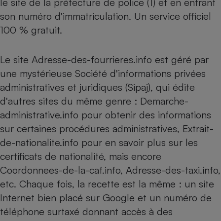
le site de la préfecture de police (1) et en entrant
Téléphone mobile -
Smartphone
son numéro d'immatriculation. Un service officiel
Plaque de cuisson à
100 % gratuit.
induction
Le site Adresse-des-fourrieres.info est géré par
une mystérieuse Société d'informations privées
Climatiseur -
Ventilateur
administratives et juridiques (Sipaj), qui édite
d'autres sites du même genre : Demarche-
Antivirus
administrative.info pour obtenir des informations
sur certaines procédures administratives, Extrait-
Climatiseur -
Ventilateur
de-nationalite.info pour en savoir plus sur les
certificats de nationalité, mais encore
Coordonnees-de-la-caf.info, Adresse-des-taxi.info,
etc. Chaque fois, la recette est la même : un site
Internet bien placé sur Google et un numéro de
téléphone surtaxé donnant accès à des