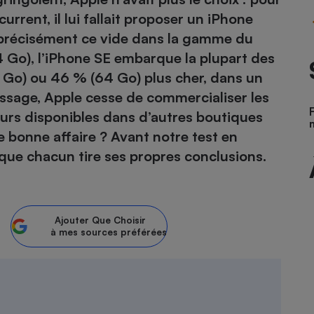
current, il lui fallait proposer un iPhone
atif sèche-linge
atif smartphone
atif nettoyeur haute
ateur mutuelle
 précisément ce vide dans la gamme du
on
 Go), l’iPhone SE embarque la plupart des
6 Go) ou 46 % (64 Go) plus cher, dans un
Réparation
passage, Apple cesse de commercialiser les
Obsèques - Pompes
teur des devis d’opticiens
funèbres
urs disponibles dans d’autres boutiques
eur-congélateur
dio
 robot
e bonne affaire ? Avant notre test en
nduction
son
ranulés
que chacun tire ses propres conclusions.
irante
e multifonction
électrique
Panneaux
r mobile
r portable
photovoltaïques
 Médicament
 balai
Ajouter
Que Choisir
omplémentaire santé
 traîneau
ctile
à mes sources préférées
Circuits courts et
alimentation locale
Puériculture - Produit
 automatique
pour bébé
Banque en ligne
seur
vapeur