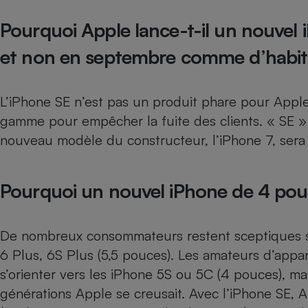
Radiateur électrique
Pourquoi Apple lance-t-il un nouvel i
Téléphone mobile -
et non en septembre comme d’habit
Smartphone
Plaque de cuisson à
induction
L’iPhone SE n’est pas un produit phare pour Appl
gamme pour empêcher la fuite des clients. « SE » si
nouveau modèle du constructeur, l’iPhone 7, ser
Climatiseur -
Ventilateur
Pourquoi un nouvel iPhone de 4 pou
Antivirus
Climatiseur -
De nombreux consommateurs restent sceptiques sur
Ventilateur
6 Plus, 6S Plus (5,5 pouces). Les amateurs d’appar
s’orienter vers les iPhone 5S ou 5C (4 pouces), ma
générations Apple se creusait. Avec l’iPhone SE