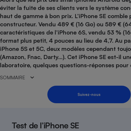
Energie
Nutrition
Assurance auto
éviter la fuite de ses clients vers le système con
-nous ?
Produit alimentaire
Carburant
Compar
Compar
Compar
Compar
haut de gamme à bon prix. L’iPhone SE comble
pressi
Choisir son fioul
Assurance
Sécurité - Hygiène
Circulation routière
constructeur. Vendu 489 € (16 Go) ou 589 € (64
Choisir son pellet
Banque - Crédit
Crédit immobilier
caractéristiques de l’iPhone 6S, vendu 53 % (1
Contrôle technique - 
Comparateur assurance emprunteur
format plus petit, 4 pouces au lieu de 4,7. Au 
Epargne - Fiscalité
Maison de retraite
Compara
Pièce détachée
iPhone 5S et 5C, deux modèles cependant toujo
Energie Moins Chère Ensemble
Comparatif réfrigérat
Comparatif casque au
Comparatif tondeuse
Moto
(Amazon, Fnac, Darty…). Cet iPhone SE est-il un
Comparatif plaque à i
Comparatif barre de 
Comparatif poêle à g
Supermarché - Drive
laboratoire, quelques questions-réponses pour 
Comparatif hotte asp
Comparatif imprimant
Comparatif radiateur 
Électricité - Gaz
Hygiène - Beauté
SOMMAIRE
Comparatif climatiseu
Comparatif ordinateu
Tous les comparateurs
Maladie - Médecine -
Comparatif aspirateur
Comparatif ultrabook
Aménagement
Toutes les cartes interactives
Suivez-nous
Système de santé - C
Comparatif aspirateur
Comparatif tablette ta
Supermarché - Drive
Bricolage - Jardinage
Retraite
Comparatif cafetière
Chauffage
Speedtest - Testez le débit de votre
Mutuelle
Comparatif robot cui
Image et son
Produit d'entretien
connexion Internet
Test de l’iPhone SE
Comparatif centrale 
Comparateur auto
Informatique
Sécurité domestique