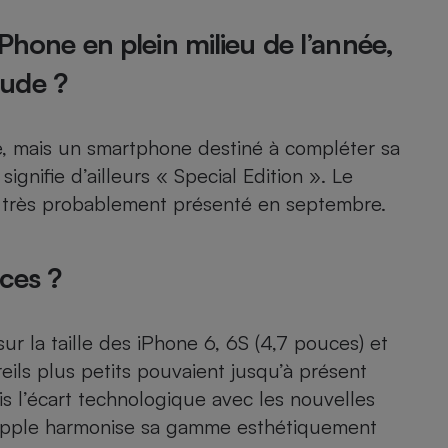
Électricité - Gaz
Phone en plein milieu de l’année,
Appareil photo
ude ?
numérique
Four encastrable
e, mais un smartphone destiné à compléter sa
gnifie d’ailleurs « Special Edition ». Le
a très probablement présenté en septembre.
Lessive
ces ?
Aspirateur
 la taille des iPhone 6, 6S (4,7 pouces) et
eils plus petits pouvaient jusqu’à présent
is l’écart technologique avec les nouvelles
, Apple harmonise sa gamme esthétiquement