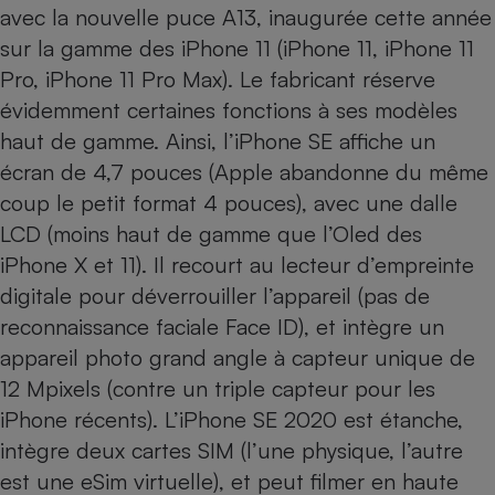
Téléphone mobile -
avec la nouvelle puce A13, inaugurée cette année
Smartphone
sur la gamme des iPhone 11 (
iPhone 11
,
iPhone 11
Plaque de cuisson à
induction
Pro
,
iPhone 11 Pro Max
). Le fabricant réserve
évidemment certaines fonctions à ses modèles
haut de gamme. Ainsi, l’iPhone SE affiche un
Climatiseur -
écran de 4,7 pouces (Apple abandonne du même
Ventilateur
coup le petit format 4 pouces), avec une dalle
LCD (moins haut de gamme que l’Oled des
Antivirus
iPhone X et 11). Il recourt au lecteur d’empreinte
Climatiseur -
digitale pour déverrouiller l’appareil (pas de
Ventilateur
reconnaissance faciale Face ID), et intègre un
appareil photo grand angle à capteur unique de
12 Mpixels (contre un triple capteur pour les
iPhone récents). L’iPhone SE 2020 est étanche,
intègre deux cartes SIM (l’une physique, l’autre
est une
eSim
virtuelle), et peut filmer en haute