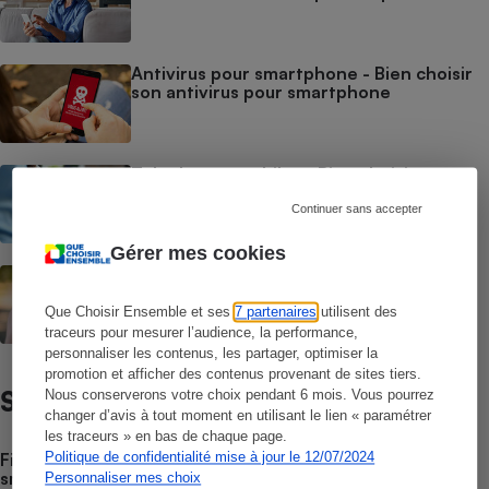
Antivirus pour smartphone - Bien choisir
son antivirus pour smartphone
Téléphones mobiles - Bien choisir son
téléphone mobile classique
Continuer sans accepter
Gérer mes cookies
GPS pour smartphones - Choisir son GPS
sur smartphone
Que Choisir Ensemble et ses
7 partenaires
utilisent des
traceurs pour mesurer l’audience, la performance,
personnaliser les contenus, les partager, optimiser la
promotion et afficher des contenus provenant de sites tiers.
Satisfaction / Fiabilité
Nous conserverons votre choix pendant 6 mois. Vous pourrez
changer d’avis à tout moment en utilisant le lien « paramétrer
les traceurs » en bas de chaque page.
Fiabilité des smartphones - Quelles sont les marques de
Politique de confidentialité mise à jour le 12/07/2024
smartphones les plus fiables ?
Personnaliser mes choix