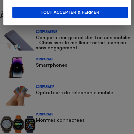
TOUT ACCEPTER & FERMER
À ne pas manquer
COMPARATEUR
Comparateur gratuit des forfaits mobiles
- Choisissez le meilleur forfait, avec ou
sans engagement
COMPARATIF
Smartphones
COMPARATIF
Opérateurs de téléphonie mobile
COMPARATIF
Montres connectées