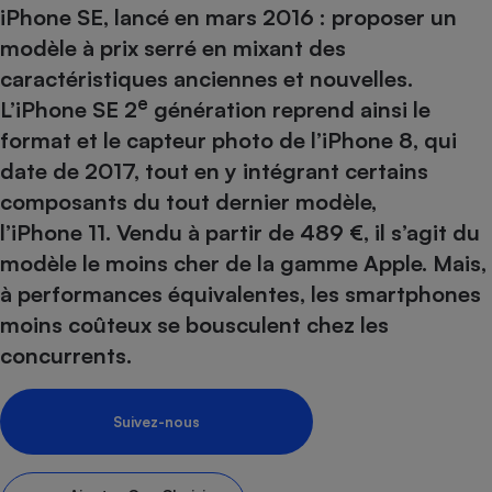
pression
Choisir son fioul
Assurance
iPhone SE, lancé en mars 2016 : proposer un
Sécurité - Hygiène
Circulation routière
modèle à prix serré en mixant des
Choisir son pellet
Crédit immobilier
Banque - Crédit
Contrôle technique - Rép
caractéristiques anciennes et nouvelles.
Comparateur assurance emprunteur
Maison de retraite
Epargne - Fiscalité
Comparateu
Pièce détachée
e
L’iPhone SE 2
génération reprend ainsi le
Energie Moins Chère Ensemble
Comparatif réfrigérateur
Comparatif casque audio
Comparatif tondeuse ro
Moto
format et le capteur photo de l’iPhone 8, qui
Comparatif plaque à indu
Comparatif barre de son
Comparatif poêle à gran
Supermarché - Drive
date de 2017, tout en y intégrant certains
Comparatif hotte aspira
Comparatif imprimante m
Comparatif radiateur éle
composants du tout dernier modèle,
Électricité - Gaz
Hygiène - Beauté
Comparatif climatiseur m
Comparatif ordinateur p
l’iPhone 11. Vendu à partir de 489 €, il s’agit du
Tous les comparateurs
modèle le moins cher de la gamme Apple. Mais,
Maladie - Médecine - Mé
Comparatif aspirateur bal
Comparatif ultrabook
Aménagement
Toutes les cartes interactives
à performances équivalentes, les smartphones
Système de santé - Com
Comparatif aspirateur tr
Comparatif tablette tacti
Supermarché - Drive
Bricolage - Jardinage
moins coûteux se bousculent chez les
Retraite
Comparatif cafetière au
Chauffage
concurrents.
Speedtest - Testez le débit de votre
Mutuelle
Comparatif robot cuiseu
Image et son
Produit d'entretien
connexion Internet
Comparatif centrale vap
Comparateur auto
Informatique
Sécurité domestique
Suivez-nous
Internet
Gros électroménager
Téléphonie