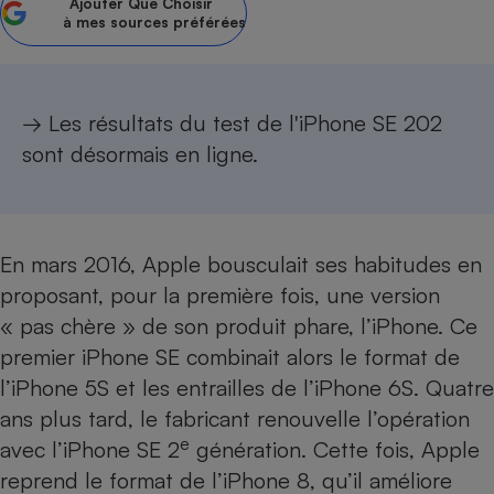
Ajouter
Que Choisir
à mes sources préférées
Petit électroménager - U
Complément
alimentaire
Mutuelle
Assurance emprunteur
→ Les résultats du
test de l'iPhone SE 202
sont désormais en ligne
.
Matelas
Champagne
bouteille
Banque en 
En mars 2016, Apple bousculait ses habitudes en
Téléviseur
proposant, pour la première fois, une version
Antimoustique
Lave-linge
« pas chère » de son produit phare, l’iPhone. Ce
premier
iPhone SE
combinait alors le format de
l’
iPhone 5S
et les entrailles de l’
iPhone 6S
. Quatre
ans plus tard, le fabricant renouvelle l’opération
Radiateur électrique
e
avec l’iPhone SE 2
génération. Cette fois, Apple
reprend le format de l’
iPhone 8
, qu’il améliore