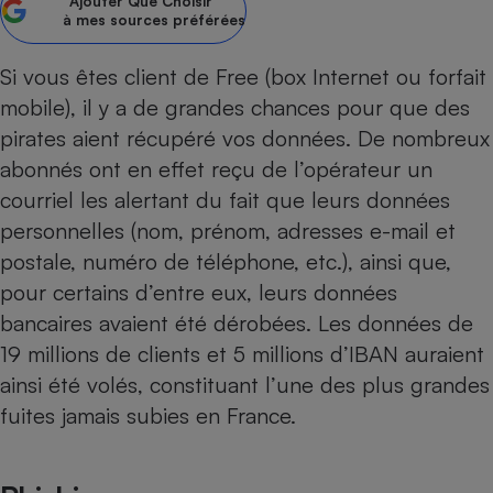
Ajouter
Que Choisir
à mes sources préférées
Petit électroménager - U
Complément
alimentaire
Si vous êtes client de Free (
box Internet
ou
forfait
Mutuelle
Assurance emprunteur
mobile
), il y a de grandes chances pour que des
pirates aient récupéré vos données. De nombreux
abonnés ont en effet reçu de l’opérateur un
courriel les alertant du fait que leurs données
Matelas
Champagne
personnelles (nom, prénom, adresses e-mail et
bouteille
Banque en 
postale, numéro de téléphone, etc.), ainsi que,
Téléviseur
pour certains d’entre eux, leurs données
Antimoustique
bancaires avaient été dérobées. Les données de
Lave-linge
19 millions de clients et 5 millions d’IBAN auraient
ainsi été volés, constituant l’une des plus grandes
fuites jamais subies en France.
Radiateur électrique