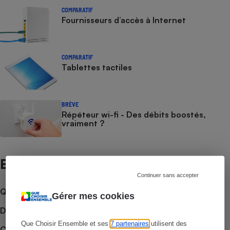
COMPARATIF
Fournisseurs d’accès à Internet
COMPARATIF
Tablettes tactiles
BRÈVE
Répéteur wi-fi - Des débits boostés,
vraiment ?
Et aussi
Continuer sans accepter
Que faire en cas de litige ?
Gérer mes cookies
Découvrir le forum
Que Choisir Ensemble et ses
7 partenaires
utilisent des
Consulter nos Actualités