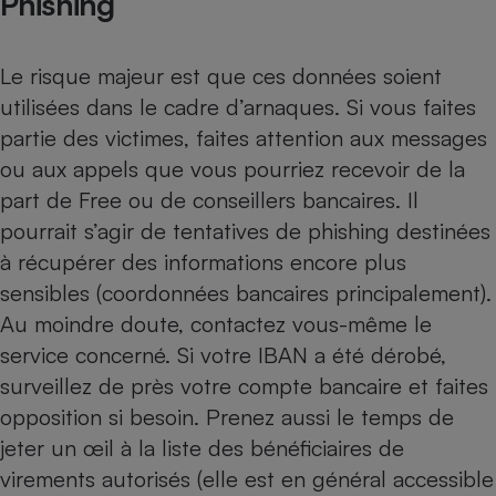
Phishing
Téléphone mobile -
Smartphone
Plaque de cuisson à
induction
Le risque majeur est que ces données soient
utilisées dans le cadre
d’arnaques
. Si vous faites
partie des victimes, faites attention aux messages
Climatiseur -
ou aux appels que vous pourriez recevoir de la
Ventilateur
part de Free ou de
conseillers bancaires
. Il
pourrait s’agir de tentatives de phishing destinées
Antivirus
à récupérer des informations encore plus
sensibles (coordonnées bancaires principalement).
Climatiseur -
Ventilateur
Au moindre doute, contactez vous-même le
service concerné. Si votre IBAN a été dérobé,
surveillez de près votre compte bancaire et
faites
opposition si besoin
. Prenez aussi le temps de
jeter un œil à la
liste des bénéficiaires de
virements autorisés
(elle est en général accessible