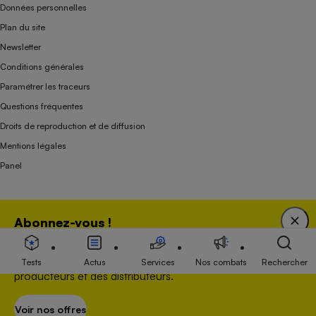
Données personnelles
Plan du site
Newsletter
Conditions générales
Paramétrer les traceurs
Questions fréquentes
Droits de reproduction et de diffusion
Mentions légales
Panel
Association indépendante de l’État, des syndicats, des producteurs et des
Abonnez-vous !
distributeurs depuis 1951.
Bénéficiez d'une expertise unique tout en soutenant
une association 100 % indépendante de l'Etat, des
Tests
Actus
Services
Nos combats
Rechercher
producteurs et des distributeurs.
Voir nos offres
S’abonner