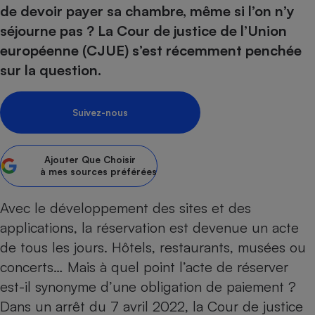
pression
Choisir son fioul
Assurance
de devoir payer sa chambre, même si l’on n’y
Sécurité - Hygiène
Circulation routière
séjourne pas ? La Cour de justice de l’Union
Choisir son pellet
Crédit immobilier
Banque - Crédit
Contrôle technique - Rép
européenne (CJUE) s’est récemment penchée
Comparateur assurance emprunteur
Maison de retraite
Epargne - Fiscalité
Comparateu
Pièce détachée
sur la question.
Energie Moins Chère Ensemble
Comparatif réfrigérateur
Comparatif casque audio
Comparatif tondeuse ro
Moto
Comparatif plaque à indu
Comparatif barre de son
Comparatif poêle à gran
Supermarché - Drive
Suivez-nous
Comparatif hotte aspira
Comparatif imprimante m
Comparatif radiateur éle
Électricité - Gaz
Hygiène - Beauté
Comparatif climatiseur m
Comparatif ordinateur p
Ajouter
Que Choisir
Tous les comparateurs
Maladie - Médecine - Mé
Comparatif aspirateur bal
Comparatif ultrabook
à mes sources préférées
Aménagement
Toutes les cartes interactives
Système de santé - Com
Comparatif aspirateur tr
Comparatif tablette tacti
Supermarché - Drive
Bricolage - Jardinage
Avec le développement des sites et des
Retraite
Comparatif cafetière au
Chauffage
applications, la réservation est devenue un acte
Speedtest - Testez le débit de votre
Mutuelle
Comparatif robot cuiseu
Image et son
Produit d'entretien
de tous les jours. Hôtels, restaurants, musées ou
connexion Internet
Comparatif centrale vap
Comparateur auto
concerts… Mais à quel point l’acte de réserver
Informatique
Sécurité domestique
est-il synonyme d’une obligation de paiement ?
Internet
Dans un arrêt du 7 avril 2022, la Cour de justice
Gros électroménager
Téléphonie