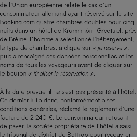
de l’Union européenne relate le cas d’un
Petit électroménager - U
consommateur allemand ayant réservé sur le site
Complément
alimentaire
Booking.com quatre chambres doubles pour cinq
Mutuelle
Assurance emprunteur
nuits dans un hôtel de Krummhörn-Greetsiel, près
de Brême. L’homme a sélectionné l’hébergement,
le type de chambres, a cliqué sur
« je réserve »
,
puis a renseigné ses données personnelles et les
Matelas
Champagne
noms de tous les voyageurs avant de cliquer sur
bouteille
Banque en 
le bouton
« finaliser la réservation »
.
Téléviseur
Antimoustique
Lave-linge
À la date prévue, il ne s’est pas présenté à l’hôtel.
Ce dernier lui a donc, conformément à ses
conditions générales, réclamé le règlement d’une
facture de 2 240 €. Le consommateur refusant
Radiateur électrique
de payer, la société propriétaire de l’hôtel a saisi
le tribunal de district de Bottrop pour recouvrer