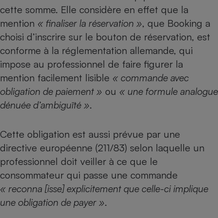
Téléphone mobile -
cette somme. Elle considère en effet que la
Smartphone
Plaque de cuisson à
mention
« finaliser la réservation »
, que Booking a
induction
choisi d’inscrire sur le bouton de réservation, est
conforme à la réglementation allemande, qui
impose au professionnel de faire figurer la
Climatiseur -
mention facilement lisible
« commande avec
Ventilateur
obligation de paiement »
ou
« une formule analogue
dénuée d’ambiguïté »
.
Antivirus
Climatiseur -
Cette obligation est aussi prévue par une
Ventilateur
directive européenne (211/83) selon laquelle un
professionnel doit veiller à ce que le
consommateur qui passe une commande
« reconna [isse] explicitement que celle-ci implique
une obligation de payer »
.