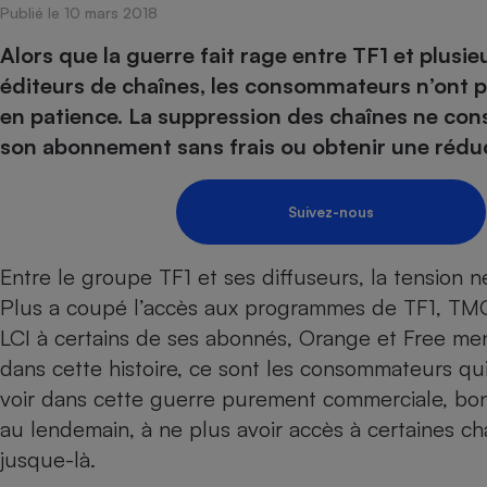
Publié le 10 mars 2018
Internet
Alors que la guerre fait rage entre TF1 et plusie
Gros électroménager
Téléphonie
éditeurs de chaînes, les consommateurs n’ont p
Petit électroménager 
en patience. La suppression des chaînes ne const
Complément
alimentaire
son abonnement sans frais ou obtenir une réduc
Mutuelle
Assurance emprunteu
Suivez-nous
Entre le groupe TF1 et ses diffuseurs, la tension
Matelas
Champa
boutei
Plus a coupé l’accès aux programmes de TF1, TMC, 
Banque 
LCI à certains de ses abonnés, Orange et Free men
Téléviseur
dans cette histoire,
ce sont les consommateurs qui 
Antimoustique
Lave-linge
voir dans cette guerre purement commerciale, bon
au lendemain, à ne plus avoir accès à certaines cha
jusque-là.