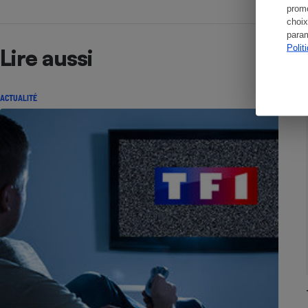
promo
choix
param
Polit
Lire aussi
ACTUALITÉ