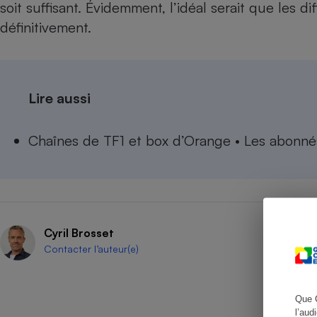
soit suffisant. Évidemment, l’idéal serait que les d
définitivement.
Cafetière à expresso
Lire aussi
Chaînes de TF1 et box d’Orange • Les abonnés
Robot ménager
Cyril Brosset
Contacter l’auteur(e)
Que 
l’aud