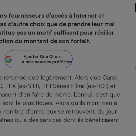
urs fournisseurs d’accès à Internet et
as d’autre choix que de prendre leur mal
- Ustensile
itue pas un motif suffisant pour résilier
Foie gras
tion du montant de son forfait.
Aide auditive
r
Assurance vie
Ajouter
Que Choisir
à mes sources préférées
 ne retombe que légèrement. Alors que Canal
Poêle à granulés
gne - Comment choisir une
lle de champagne
TFX (ex-NT1), TF1 Séries Films (ex-HD1) et
en ligne
acent d’en faire de même. L’ennui, c’est que
Ordinateur portable
sont le plus floués
. Alors qu’ils n’ont rien à
Crème solaire
Lave-vaisselle
 nombre d’entre eux se retrouvent, du jour
înes ou à des services dont ils bénéficiaient