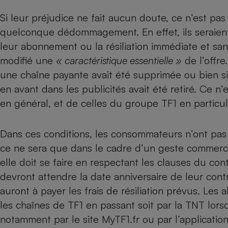
Radiateur électrique
Si leur préjudice ne fait aucun doute, ce n’est pa
quelconque dédommagement. En effet, ils seraient
Téléphone mobile -
leur abonnement ou la résiliation immédiate et sans 
Smartphone
Plaque de cuisson à
modifié une
« caractéristique essentielle »
de l’offre
induction
une chaîne payante avait été supprimée ou bien 
en avant dans les publicités avait été retiré. Ce n
en général, et de celles du groupe TF1 en particuli
Climatiseur -
Ventilateur
Dans ces conditions, les consommateurs n’ont pas le
ce ne sera que dans le cadre d’un geste commercia
Antivirus
elle doit se faire en respectant les clauses du co
Climatiseur -
Ventilateur
devront attendre la date anniversaire de leur cont
auront à payer les frais de résiliation prévus. Le
les chaînes de TF1 en passant soit par la TNT lorsqu
notamment par le site MyTF1.fr ou par l’applicati