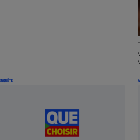
ENQUÊTE
A