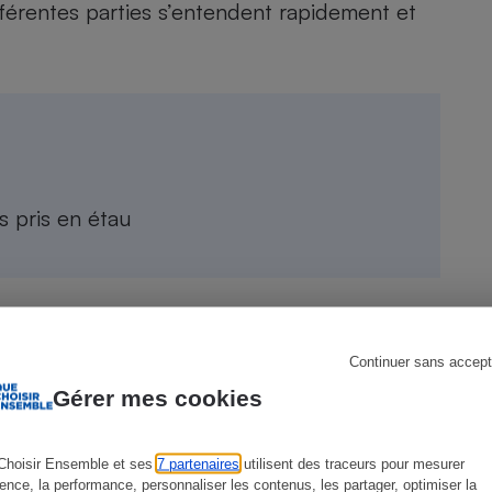
ifférentes parties s’entendent rapidement et
s
Réfrigérateur
 pris en étau
Continuer sans accept
Gérer mes cookies
Choisir Ensemble et ses
7 partenaires
utilisent des traceurs pour mesurer
ience, la performance, personnaliser les contenus, les partager, optimiser la