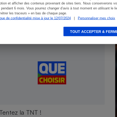
tion et afficher des contenus provenant de sites tiers. Nous conserverons vo
 pendant 6 mois. Vous pourrez changer d’avis à tout moment en utilisant le li
étrer les traceurs » en bas de chaque page.
ique de confidentialité mise à jour le 12/07/2024
|
Personnaliser mes choix
TOUT ACCEPTER & FERM
ENQUÊTE
B
Tentez la TNT !