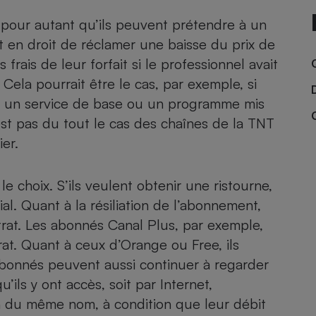
Électricité - Gaz
s pour autant qu’ils peuvent prétendre à un
 en droit de réclamer une baisse du prix de
Appareil photo
frais de leur forfait si le professionnel avait
numérique
Four encastrable
. Cela pourrait être le cas, par exemple, si
si un service de base ou un programme mis
’est pas du tout le cas des chaînes de la TNT
er.
Lessive
 choix. S’ils veulent obtenir une ristourne,
l. Quant à la résiliation de l’abonnement,
ntrat. Les abonnés Canal Plus, par exemple,
Aspirateur
rat. Quant à ceux d’Orange ou Free, ils
s abonnés peuvent aussi continuer à regarder
’ils y ont accès, soit par Internet,
on du même nom, à condition que leur débit