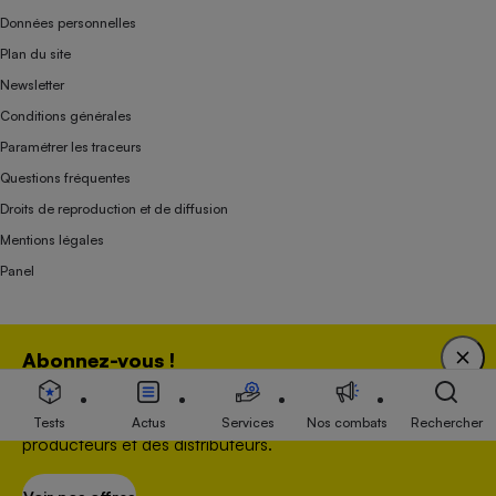
Données personnelles
Plan du site
Newsletter
Conditions générales
Paramétrer les traceurs
Questions fréquentes
Droits de reproduction et de diffusion
Mentions légales
Panel
Association indépendante de l’État, des syndicats, des producteurs et des
Abonnez-vous !
distributeurs depuis 1951.
Bénéficiez d'une expertise unique tout en soutenant
une association 100 % indépendante de l'Etat, des
Tests
Actus
Services
Nos combats
Rechercher
producteurs et des distributeurs.