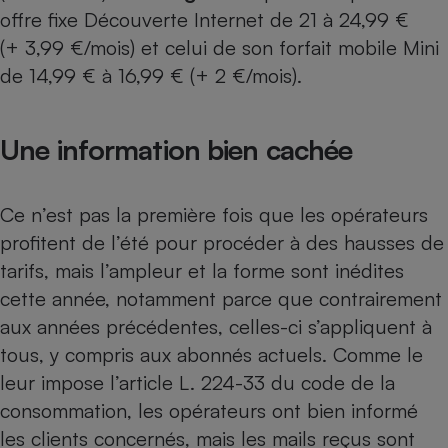
Téléphone mobile -
offre fixe Découverte Internet de 21 à 24,99 €
Smartphone
Plaque de cuisson à
(+ 3,99 €/mois) et celui de son forfait mobile Mini
induction
de 14,99 € à 16,99 € (+ 2 €/mois).
Une information bien cachée
Climatiseur -
Ventilateur
Ce n’est pas la première fois que les opérateurs
Antivirus
profitent de l’été pour procéder à des hausses de
Climatiseur -
tarifs, mais l’ampleur et la forme sont inédites
Ventilateur
cette année, notamment parce que contrairement
aux années précédentes, celles-ci s’appliquent à
tous, y compris aux abonnés actuels. Comme le
leur impose l’article L. 224-33 du code de la
consommation, les opérateurs ont bien informé
les clients concernés, mais les mails reçus sont