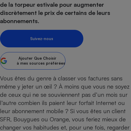
pression
Choisir son fioul
Assurance
de la torpeur estivale pour augmenter
Sécurité - Hygiène
Circulation routière
discrètement le prix de certains de leurs
Choisir son pellet
Crédit immobilier
Banque - Crédit
Contrôle technique - Rép
abonnements.
Comparateur assurance emprunteur
Maison de retraite
Epargne - Fiscalité
Comparateu
Pièce détachée
Energie Moins Chère Ensemble
Comparatif réfrigérateur
Comparatif casque audio
Comparatif tondeuse ro
Moto
Suivez-nous
Comparatif plaque à indu
Comparatif barre de son
Comparatif poêle à gran
Supermarché - Drive
Comparatif hotte aspira
Comparatif imprimante m
Comparatif radiateur éle
Électricité - Gaz
Ajouter
Que Choisir
Hygiène - Beauté
Comparatif climatiseur m
Comparatif ordinateur p
à mes sources préférées
Tous les comparateurs
Maladie - Médecine - Mé
Comparatif aspirateur bal
Comparatif ultrabook
Aménagement
Toutes les cartes interactives
Vous êtes du genre à classer vos factures sans
Système de santé - Com
Comparatif aspirateur tr
Comparatif tablette tacti
Supermarché - Drive
Bricolage - Jardinage
même y jeter un œil ? À moins que vous ne soyez
Retraite
Comparatif cafetière au
Chauffage
de ceux qui ne se souviennent pas d’un mois sur
Speedtest - Testez le débit de votre
Mutuelle
Comparatif robot cuiseu
Image et son
Produit d'entretien
l’autre combien ils paient leur
forfait Internet
ou
connexion Internet
Comparatif centrale vap
Comparateur auto
leur
abonnement mobile
? Si vous êtes un client
Informatique
Sécurité domestique
SFR, Bouygues ou Orange, vous feriez mieux de
Internet
changer vos habitudes et, pour une fois, regarder
Gros électroménager
Téléphonie