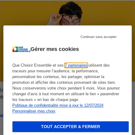
Continuer sans accepter
Gérer mes cookies
Que Choisir Ensemble et ses
7 partenaires
utilisent des
traceurs pour mesurer l’audience, la performance,
personnaliser les contenus, les partager, optimiser la
promotion et afficher des contenus provenant de sites tiers.
Inflation - Hausse des forfaits mobiles et Internet
Nous conserverons votre choix pendant 6 mois. Vous pourrez
changer d’avis à tout moment en utilisant le lien « paramétrer
en vue
les traceurs » en bas de chaque page.
Politique de confidentialité mise à jour le 12/07/2024
Personnaliser mes choix
ACTUALITÉ
TOUT ACCEPTER & FERMER