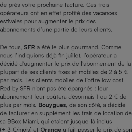
de près votre prochaine facture. Ces trois
Petit électroménager - U
opérateurs ont en effet profité des vacances
Complément
alimentaire
estivales pour augmenter le prix des
Mutuelle
Assurance emprunteur
abonnements d’une partie de leurs clients.
De tous,
SFR
a été le plus gourmand. Comme
nous l’indiquions déjà fin juillet,
l’opérateur a
Matelas
Champagne
décidé d’augmenter le prix de l’abonnement de la
bouteille
Banque en 
plupart de ses clients fixes et mobiles de 2 à 5 €
Téléviseur
par mois
. Les clients mobiles de l’offre low cost
Antimoustique
Lave-linge
Red by SFR n’ont pas été épargnés : leur
abonnement leur coûtera désormais 1 ou 2 € de
plus par mois.
Bouygues
, de son côté, a décidé
de facturer en supplément les frais de location de
Radiateur électrique
sa BBox Miami, qui étaient jusque-là inclus
(+ 3 €/mois) et
Orange
a fait passer le prix de son