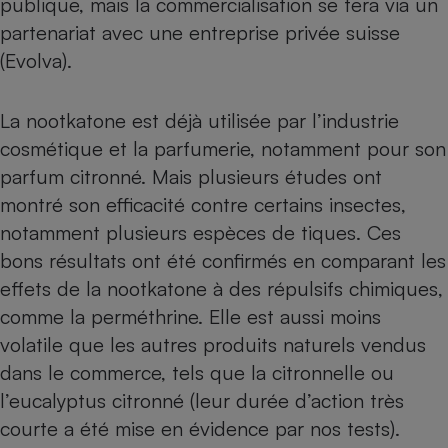
publique, mais la commercialisation se fera via un
partenariat avec une entreprise privée suisse
Petit électroménager - U
Complément
(Evolva).
alimentaire
Mutuelle
Assurance emprunteur
La nootkatone est déjà utilisée par l’industrie
cosmétique et la parfumerie, notamment pour son
parfum citronné. Mais plusieurs études ont
Matelas
Champagne
montré son efficacité contre certains insectes,
bouteille
Banque en 
notamment plusieurs espèces de tiques. Ces
bons résultats ont été confirmés en comparant les
Téléviseur
Antimoustique
effets de la nootkatone à des répulsifs chimiques,
Lave-linge
comme la perméthrine. Elle est aussi moins
volatile que les autres produits naturels vendus
dans le commerce, tels que la citronnelle ou
Radiateur électrique
l’eucalyptus citronné (leur durée d’action très
courte a été mise en évidence
par nos tests
).