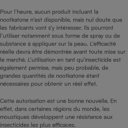
Téléphone mobile -
Smartphone
Pour l’heure, aucun produit incluant la
Plaque de cuisson à
induction
nootkatone n’est disponible, mais nul doute que
les fabricants vont s’y intéresser. Ils pourront
l’utiliser notamment sous forme de spray ou de
Climatiseur -
substance à appliquer sur la peau. L’efficacité
Ventilateur
réelle devra être démontrée avant toute mise sur
le marché. L’utilisation en tant qu’insecticide est
Antivirus
également permise, mais peu probable, de
grandes quantités de nootkatone étant
Climatiseur -
Ventilateur
nécessaires pour obtenir un réel effet.
Cette autorisation est une bonne nouvelle. En
effet, dans certaines régions du monde, les
moustiques développent une résistance aux
insecticides les plus efficaces.