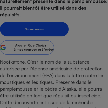
pression
naturellement présente dans le pamplemousse,
Choisir son fioul
Assurance
Sécurité - Hygiène
Circulation routière
il pourrait bientôt être utilisé dans des
Choisir son pellet
Crédit immobilier
Banque - Crédit
Contrôle technique - Rép
répulsifs.
Comparateur assurance emprunteur
Maison de retraite
Epargne - Fiscalité
Comparateu
Pièce détachée
Energie Moins Chère Ensemble
Comparatif réfrigérateur
Comparatif casque audio
Comparatif tondeuse ro
Moto
Suivez-nous
Comparatif plaque à indu
Comparatif barre de son
Comparatif poêle à gran
Supermarché - Drive
Comparatif hotte aspira
Comparatif imprimante m
Comparatif radiateur éle
Ajouter
Que Choisir
Électricité - Gaz
Hygiène - Beauté
à mes sources préférées
Comparatif climatiseur m
Comparatif ordinateur p
Tous les comparateurs
Maladie - Médecine - Mé
Comparatif aspirateur bal
Comparatif ultrabook
Aménagement
Nootkatone. C’est le nom de la substance
Toutes les cartes interactives
Système de santé - Com
Comparatif aspirateur tr
Comparatif tablette tacti
Supermarché - Drive
Bricolage - Jardinage
autorisée par l’Agence américaine de protection
Retraite
Comparatif cafetière au
de l’environnement (EPA) dans la lutte contre les
Chauffage
Speedtest - Testez le débit de votre
moustiques et les tiques. Présente dans le
Mutuelle
Comparatif robot cuiseu
Image et son
Produit d'entretien
connexion Internet
pamplemousse et le cèdre d’Alaska, elle pourra
Comparatif centrale vap
Comparateur auto
Informatique
Sécurité domestique
être utilisée en tant que
répulsif ou insecticide
.
Internet
Cette découverte est issue de la recherche
Gros électroménager
Téléphonie