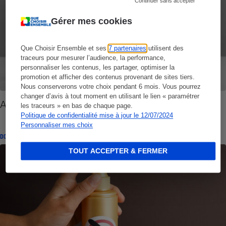
Continuer sans accepter
Gérer mes cookies
Que Choisir Ensemble et ses
7 partenaires
utilisent des
traceurs pour mesurer l’audience, la performance,
personnaliser les contenus, les partager, optimiser la
promotion et afficher des contenus provenant de sites tiers.
Nous conserverons votre choix pendant 6 mois. Vous pourrez
changer d’avis à tout moment en utilisant le lien « paramétrer
Antimoustiques - Bien choisir son antimoustique
les traceurs » en bas de chaque page.
Politique de confidentialité mise à jour le 12/07/2024
Personnaliser mes choix
DOSSIER
TOUT ACCEPTER & FERMER