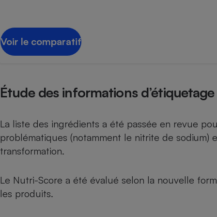
Radiateur électrique
Téléphone mobile -
Voir le comparatif
Smartphone
Plaque de cuisson à
induction
Étude des informations d’étiquetage
Climatiseur -
Ventilateur
La liste des ingrédients a été passée en revue pou
problématiques (notamment le nitrite de sodium) e
Antivirus
transformation.
Climatiseur -
Ventilateur
Le Nutri-Score a été évalué selon la nouvelle formu
les produits.