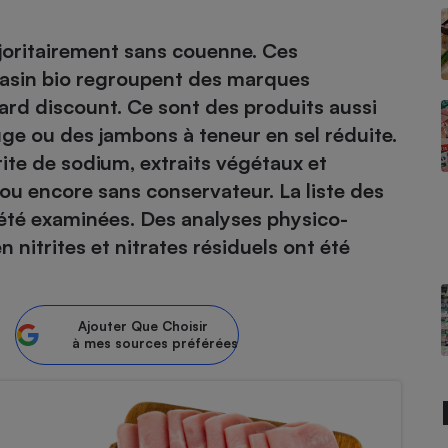
joritairement sans couenne. Ces
asin bio regroupent des marques
- Ustensile
ard discount. Ce sont des produits aussi
Foie gras
ge ou des jambons à teneur en sel réduite.
Aide auditive
r
Assurance vie
rite de sodium, extraits végétaux et
ou encore sans conservateur. La liste des
 été examinées. Des analyses physico-
n nitrites et nitrates résiduels ont été
Poêle à granulés
gne - Comment choisir une
lle de champagne
en ligne
Ordinateur portable
Ajouter
Que Choisir
Crème solaire
à mes sources préférées
Lave-vaisselle