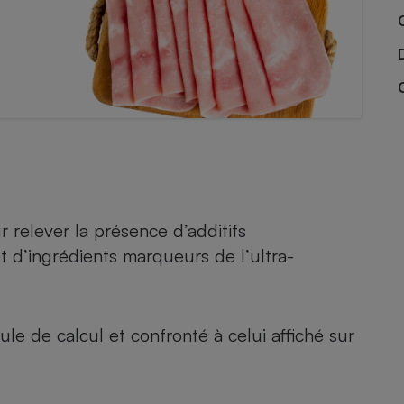
Électricité - Gaz
Appareil photo
numérique
Four encastrable
Lessive
r relever la présence d’additifs
t d’ingrédients marqueurs de l’ultra-
Aspirateur
le de calcul et confronté à celui affiché sur