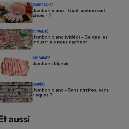
GUIDE D'ACHAT
Jambon blanc - Quel jambon cuit
choisir ?
ACTUALITÉ
Jambon blanc (vidéo) - Ce que les
industriels nous cachent
COMPARATIF
Jambons blancs
ENQUÊTE
Jambon blanc - Sans nitrites, sans
risques ?
Et aussi