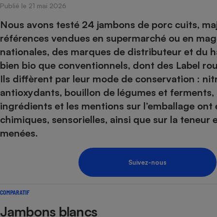
Publié le 21 mai 2026
Internet
Nous avons testé 24 jambons de porc cuits, ma
Gros électroménager
Téléphonie
références vendues en supermarché ou en mag
Petit électroménager 
nationales, des marques de distributeur et du h
Complément
alimentaire
bien bio que conventionnels, dont des Label rou
Mutuelle
Assurance emprunteu
Ils diffèrent par leur mode de conservation : nit
antioxydants, bouillon de légumes et ferments, 
ingrédients et les mentions sur l’emballage ont
chimiques, sensorielles, ainsi que sur la teneur e
Matelas
Champa
menées.
boutei
Banque 
Téléviseur
Suivez-nous
Antimoustique
Lave-linge
COMPARATIF
Jambons blancs