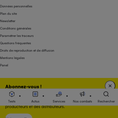
Données personnelles
Plan du site
Newsletter
Conditions générales
Paramétrer les traceurs
Questions fréquentes
Droits de reproduction et de diffusion
Mentions légales
Panel
Association indépendante de l’État, des syndicats, des producteurs et des
Abonnez-vous !
distributeurs depuis 1951.
Bénéficiez d'une expertise unique tout en soutenant
une association 100 % indépendante de l'Etat, des
Tests
Actus
Services
Nos combats
Rechercher
producteurs et des distributeurs.