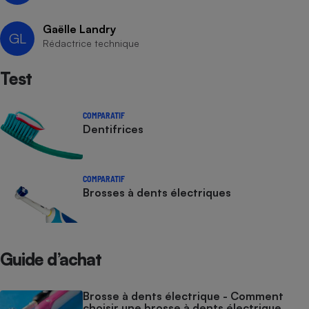
Petit électroménager - U
Gaëlle Landry
Complément
GL
alimentaire
Rédactrice technique
Mutuelle
Assurance emprunteur
Test
COMPARATIF
Dentifrices
Matelas
Champagne
bouteille
Banque en 
Téléviseur
COMPARATIF
Brosses à dents électriques
Antimoustique
Lave-linge
Guide d’achat
Radiateur électrique
Brosse à dents électrique - Comment
choisir une brosse à dents électrique