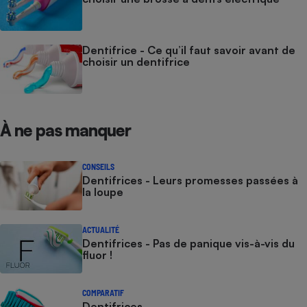
Téléphone mobile -
Smartphone
Plaque de cuisson à
induction
Dentifrice - Ce qu’il faut savoir avant de
choisir un dentifrice
Climatiseur -
Ventilateur
À ne pas manquer
Antivirus
CONSEILS
Climatiseur -
Dentifrices - Leurs promesses passées à
Ventilateur
la loupe
ACTUALITÉ
Dentifrices - Pas de panique vis-à-vis du
fluor !
COMPARATIF
Dentifrices