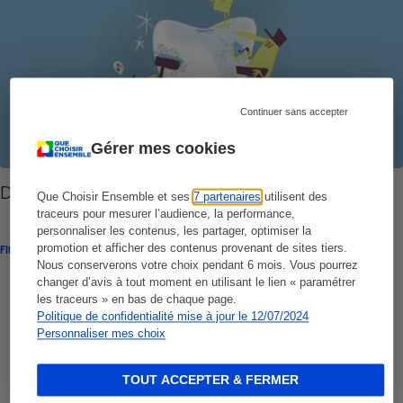
Continuer sans accepter
Gérer mes cookies
Dents - L’art complet du brossage
Que Choisir Ensemble et ses
7 partenaires
utilisent des
traceurs pour mesurer l’audience, la performance,
personnaliser les contenus, les partager, optimiser la
promotion et afficher des contenus provenant de sites tiers.
FICHE PRODUIT
Nous conserverons votre choix pendant 6 mois. Vous pourrez
changer d’avis à tout moment en utilisant le lien « paramétrer
les traceurs » en bas de chaque page.
Politique de confidentialité mise à jour le 12/07/2024
Personnaliser mes choix
TOUT ACCEPTER & FERMER