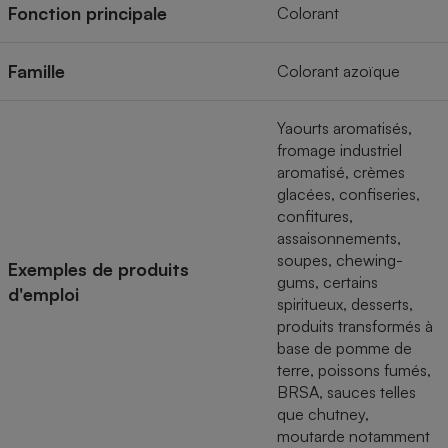
Téléphone mobile -
Fonction principale
Colorant
Smartphone
Plaque de cuisson à
induction
Famille
Colorant azoïque
Yaourts aromatisés,
Climatiseur -
fromage industriel
Ventilateur
aromatisé, crèmes
glacées, confiseries,
confitures,
Antivirus
assaisonnements,
soupes, chewing-
Climatiseur -
Exemples de produits
Ventilateur
gums, certains
d'emploi
spiritueux, desserts,
produits transformés à
base de pomme de
terre, poissons fumés,
BRSA, sauces telles
que chutney,
moutarde notamment