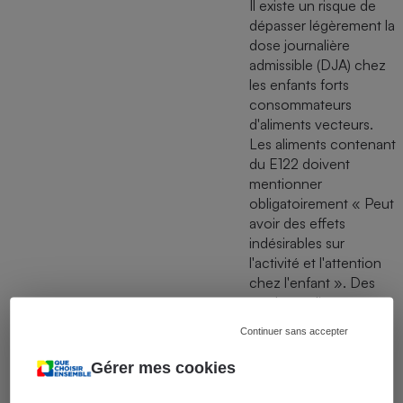
Il existe un risque de
dépasser légèrement la
dose journalière
admissible (DJA) chez
les enfants forts
consommateurs
d'aliments vecteurs.
Les aliments contenant
du E122 doivent
mentionner
obligatoirement « Peut
avoir des effets
indésirables sur
l'activité et l'attention
chez l'enfant ». Des
études réalisées en
2025 pointent
Continuer sans accepter
également sa
potentielle toxicité
Gérer mes cookies
oculaire ainsi que sa
génotoxicité.