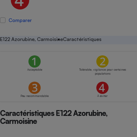
Petit électroménager - U
Complément
alimentaire
Comparer
Mutuelle
Assurance emprunteur
E122 Azorubine, Carmoisine
Caractéristiques
Matelas
Champagne
bouteille
Banque en 
Acceptable
Tolérable, vigilance pour certaines
populations
Téléviseur
Antimoustique
Lave-linge
Peu recommandable
À éviter
Caractéristiques E122 Azorubine,
Carmoisine
Radiateur électrique