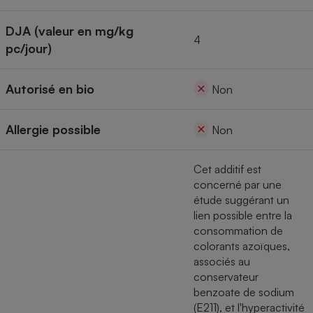
Cafetière à expressos
DJA (valeur en mg/kg
4
pc/jour)
Autorisé en bio
Non
Allergie possible
Non
Robot ménager
Cet additif est
concerné par une
étude suggérant un
lien possible entre la
consommation de
colorants azoïques,
associés au
conservateur
benzoate de sodium
(E211), et l'hyperactivité