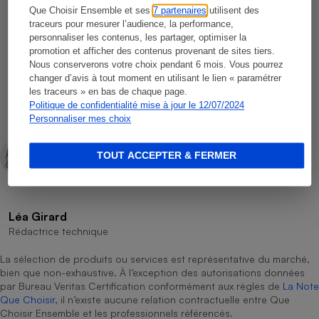
Que Choisir Ensemble et ses
7 partenaires
utilisent des
traceurs pour mesurer l’audience, la performance,
personnaliser les contenus, les partager, optimiser la
promotion et afficher des contenus provenant de sites tiers.
Cécile Lelasseux
Nous conserverons votre choix pendant 6 mois. Vous pourrez
Rédactrice technique
changer d’avis à tout moment en utilisant le lien « paramétrer
les traceurs » en bas de chaque page.
Claire Garnier
Politique de confidentialité mise à jour le 12/07/2024
Rédactrice technique
Personnaliser mes choix
Domitille Vey
TOUT ACCEPTER & FERMER
Rédactrice technique
Léa Girard
Rédactrice technique
La sélection de produits ou services est représentative du marché,
bien que non-exhaustive. À l’exception des autorisations données
par Bureau Veritas Certification conformément aux règles de
La Note
Que Choisir
, il n’existe aucune relation contractuelle entre Que
Choisir Ensemble et les professionnels référencés.