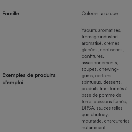
Téléphone mobile -
Smartphone
Famille
Plaque de cuisson à
Colorant azoïque
induction
Yaourts aromatisés,
fromage industriel
aromatisé, crèmes
Climatiseur -
Ventilateur
glacées, confiseries,
confitures,
assaisonnements,
Antivirus
soupes, chewing-
Exemples de produits
gums, certains
Climatiseur -
d'emploi
spiritueux, desserts,
Ventilateur
produits transformés à
base de pomme de
terre, poissons fumés,
BRSA, sauces telles
que chutney,
moutarde, charcuteries
notamment