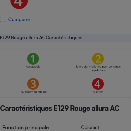
Petit électroménager - U
Complément
alimentaire
Comparer
Mutuelle
Assurance emprunteur
E129 Rouge allura AC
Caractéristiques
Matelas
Champagne
bouteille
Banque en 
Acceptable
Tolérable, vigilance pour certaines
populations
Téléviseur
Antimoustique
Lave-linge
Peu recommandable
À éviter
Caractéristiques E129 Rouge allura AC
Radiateur électrique
Fonction principale
Colorant