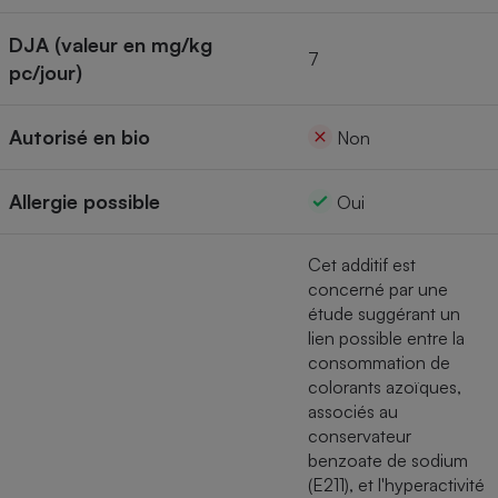
Cafetière à expressos
DJA (valeur en mg/kg
7
pc/jour)
Autorisé en bio
Non
Allergie possible
Oui
Robot ménager
Cet additif est
concerné par une
étude suggérant un
lien possible entre la
consommation de
colorants azoïques,
associés au
conservateur
benzoate de sodium
(E211), et l'hyperactivité