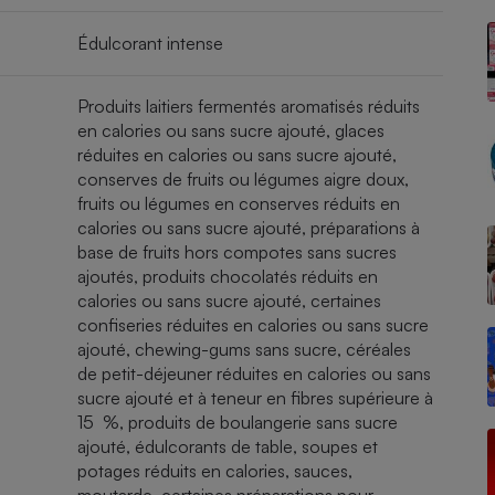
Édulcorant intense
- Ustensile
Produits laitiers fermentés aromatisés réduits
Foie gras
en calories ou sans sucre ajouté, glaces
réduites en calories ou sans sucre ajouté,
Aide auditive
r
Assurance vie
conserves de fruits ou légumes aigre doux,
fruits ou légumes en conserves réduits en
calories ou sans sucre ajouté, préparations à
base de fruits hors compotes sans sucres
ajoutés, produits chocolatés réduits en
Poêle à granulés
gne - Comment choisir une
calories ou sans sucre ajouté, certaines
lle de champagne
en ligne
confiseries réduites en calories ou sans sucre
ajouté, chewing-gums sans sucre, céréales
Ordinateur portable
de petit-déjeuner réduites en calories ou sans
Crème solaire
Lave-vaisselle
sucre ajouté et à teneur en fibres supérieure à
15 %, produits de boulangerie sans sucre
ajouté, édulcorants de table, soupes et
potages réduits en calories, sauces,