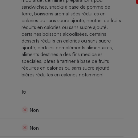
moutarde, certaines préparations pour
Électricité - Gaz
sandwiches, snacks à base de pomme de
terre, boissons aromatisées réduites en
calories ou sans sucre ajouté, nectars de fruits
Appareil photo
réduits en calories ou sans sucre ajouté,
numérique
Four encastrable
certaines boissons alcoolisées, certains
desserts réduits en calories ou sans sucre
ajouté, certains compléments alimentaires,
aliments destinés à des fins médicales
spéciales, pâtes à tartiner à base de fruits
Lessive
réduites en calories ou sans sucre ajouté,
bières réduites en calories notamment
15
Aspirateur
Non
Non