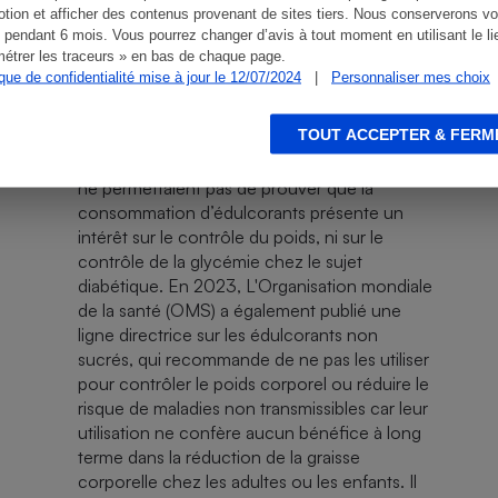
tion et afficher des contenus provenant de sites tiers. Nous conserverons vo
de produits faits maison à base de sucralose
 pendant 6 mois. Vous pourrez changer d’avis à tout moment en utilisant le li
nécessitant des cuissons à températures
étrer les traceurs » en bas de chaque page.
élevées (friture, four...).
ique de confidentialité mise à jour le 12/07/2024
|
Personnaliser mes choix
Dans un de ses avis, publié en 2015, l’Agence
nationale de sécurité sanitaire de
TOUT ACCEPTER & FERM
l’alimentation, de l’environnement et du travail
(Anses) a conclut que les études disponibles
ne permettaient pas de prouver que la
consommation d’édulcorants présente un
intérêt sur le contrôle du poids, ni sur le
contrôle de la glycémie chez le sujet
diabétique. En 2023, L'Organisation mondiale
de la santé (OMS) a également publié une
ligne directrice sur les édulcorants non
sucrés, qui recommande de ne pas les utiliser
pour contrôler le poids corporel ou réduire le
risque de maladies non transmissibles car leur
utilisation ne confère aucun bénéfice à long
terme dans la réduction de la graisse
corporelle chez les adultes ou les enfants. Il