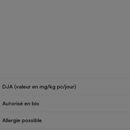
Radiateur électrique
Téléphone mobile -
Smartphone
Plaque de cuisson à
induction
Climatiseur -
Ventilateur
Antivirus
DJA (valeur en mg/kg pc/jour)
Climatiseur -
Ventilateur
Autorisé en bio
Allergie possible