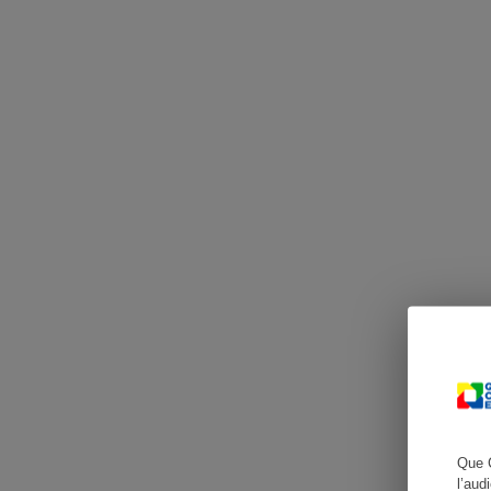
Cafetière à expresso
Robot ménager
Que 
l’aud