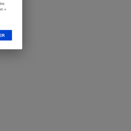
tre
en «
ER