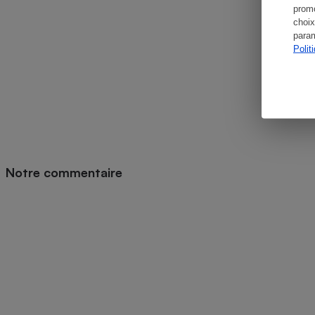
promo
choix
param
Polit
Notre commentaire