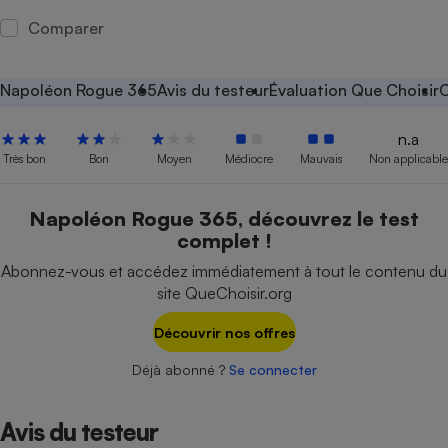
Comparer
Petit électroménager - U
Complément
alimentaire
Mutuelle
Napoléon Rogue 365
Avis du testeur
Évaluation Que Choisir
C
Assurance emprunteur
n.a
Très bon
Bon
Moyen
Médiocre
Mauvais
Non applicable
Matelas
Champagne
Napoléon Rogue 365, découvrez le test
bouteille
Banque en 
complet !
Téléviseur
Abonnez-vous et accédez immédiatement à tout le contenu du
Antimoustique
Lave-linge
site QueChoisir.org
Découvrir nos offres
Déjà abonné ?
Se connecter
Radiateur électrique
Avis du testeur