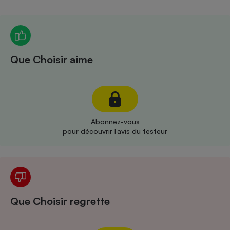
Téléphone mobile -
Smartphone
Plaque de cuisson à
induction
Que Choisir aime
Climatiseur -
Ventilateur
Antivirus
Abonnez-vous
pour découvrir l’avis du testeur
Climatiseur -
Ventilateur
Que Choisir regrette