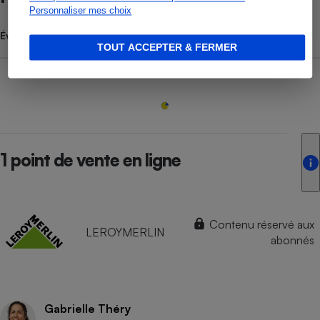
Personnaliser mes choix
Évolution du prix moyen
TOUT ACCEPTER & FERMER
1 point de vente en ligne
Contenu réservé aux
LEROYMERLIN
abonnés
Gabrielle Théry