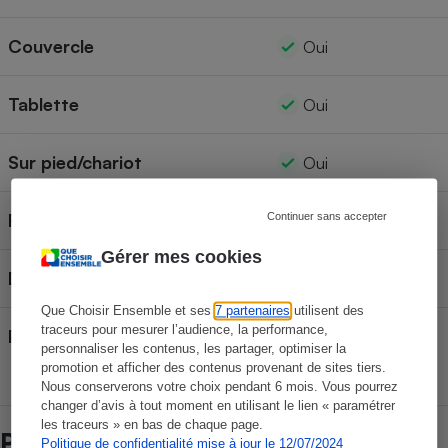
Couvercle
Oui
Tablette
Oui
Sur pied/chariot
Oui
Roues
Continuer sans accepter
4
Gérer mes cookies
Dimensions (couvercle fermé)
119 x 63 x 122 cm
Que Choisir Ensemble et ses
7 partenaires
utilisent des
traceurs pour mesurer l’audience, la performance,
Poids
51 kg
personnaliser les contenus, les partager, optimiser la
promotion et afficher des contenus provenant de sites tiers.
Nous conserverons votre choix pendant 6 mois. Vous pourrez
changer d’avis à tout moment en utilisant le lien « paramétrer
les traceurs » en bas de chaque page.
Prix et magasins
Politique de confidentialité mise à jour le 12/07/2024