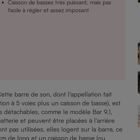
Caisson de basses très puissant, mais pas
facile à régler et assez imposant
- Ustensile
Foie gras
Aide auditive
r
Assurance vie
Poêle à granulés
gne - Comment choisir une
lle de champagne
en ligne
ette barre de son, dont l’appellation fait
Ordinateur portable
tion à 5 voies plus un caisson de basse), est
Crème solaire
Lave-vaisselle
tes détachables, comme
le modèle Bar 9,1,
atterie et peuvent être placées à l’arrière
ont pas utilisées, elles logent sur la barre, ce
cm de long et un caisson de basse (ou