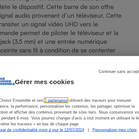
Électricité - Gaz
te le dispositif. Cette barre de son offre
gnal audio provenant d’un téléviseur. Cette
Appareil photo
ransiter un signal vidéo UHD vers le
numérique
ande permet de piloter le téléviseur et la
Four encastrable
e jack (3,5 mm) et une entrée numérique
nceinte sans fil à condition de se contenter
an LCD est assez basique. En plus de la
Lessive
lage direct depuis l’appareil (volume,
Continuer sans accept
 est piloté sans fil à l’aide d’une liaison RF.
Gérer mes cookies
Aspirateur
Choisir Ensemble et ses
7 partenaires
utilisent des traceurs pour mesurer
ience, la performance, personnaliser les contenus, les partager, optimiser la
tion et afficher des contenus provenant de sites tiers. Nous conserverons vo
 pendant 6 mois. Vous pourrez changer d’avis à tout moment en utilisant le li
étrer les traceurs » en bas de chaque page.
ien que non-exhaustive. À l’exception des autorisations
ique de confidentialité mise à jour le 12/07/2024
|
Personnaliser mes choix
de
La Note Que Choisir
, il n’existe aucune relation
encés.