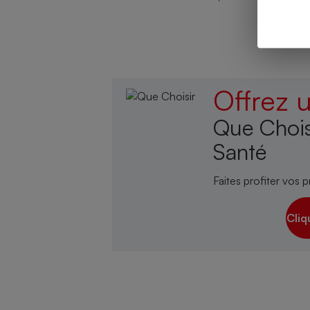
Cafetière à expresso
Offrez
Que Chois
Santé
Faites profiter vos p
Robot ménager
Cliq