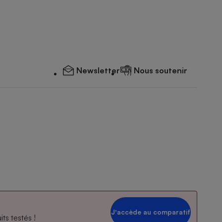
Newsletter
Nous soutenir
Jʼaccède au comparatif
ts testés !