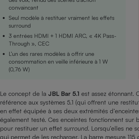
convaincant
Internet
Seul modèle à restituer vraiment les effets
Gros électroménager
Téléphonie
surround
Petit électroménager 
Complément
3 entrées HDMI + 1 HDMI ARC, « 4K Pass-
alimentaire
Through », CEC
Mutuelle
Assurance emprunteu
L’un des rares modèles à offrir une
consommation en veille inférieure à 1 W
(0,76 W)
Matelas
Champa
boutei
Banque 
Le concept de la
JBL Bar 5.1
est assez étonnant. C
Téléviseur
référence aux systèmes 5.1 (qui offrent une restitu
Antimoustique
Lave-linge
en effet équipée à ses deux extrémités d’encein
également testé
. Ces enceintes fonctionnent sur b
pour restituer un effet
surround
. Lorsqu’elles ne s
qui permet de les recharger. La barre mesure 115 