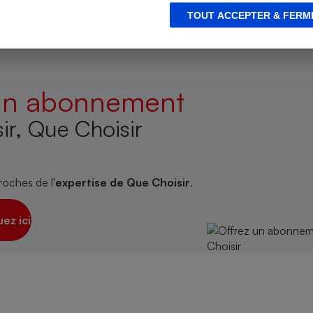
TOUT ACCEPTER & FERM
s
Réfrigérateur
 un abonnement
ir, Que Choisir
roches de l'
expertise de Que Choisir
.
uez ici