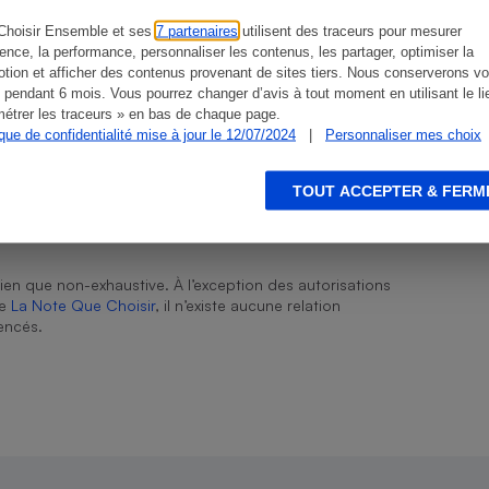
16,45 €/kg
Choisir Ensemble et ses
7 partenaires
utilisent des traceurs pour mesurer
ience, la performance, personnaliser les contenus, les partager, optimiser la
Non
tion et afficher des contenus provenant de sites tiers. Nous conserverons vo
 pendant 6 mois. Vous pourrez changer d’avis à tout moment en utilisant le li
s
Réfrigérateur
étrer les traceurs » en bas de chaque page.
ique de confidentialité mise à jour le 12/07/2024
|
Personnaliser mes choix
Non
TOUT ACCEPTER & FERM
-
ien que non-exhaustive. À l’exception des autorisations
de
La Note Que Choisir
, il n’existe aucune relation
encés.