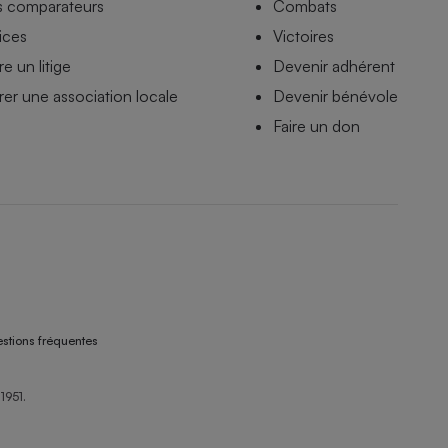
s comparateurs
Combats
ices
Victoires
e un litige
Devenir adhérent
er une association locale
Devenir bénévole
Faire un don
stions fréquentes
1951.