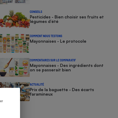
CONSEILS
Pesticides - Bien choisir ses fruits et
légumes d’été
COMMENT NOUS TESTONS
Mayonnaises - Le protocole
COMMENTAIRES SUR LE COMPARATIF
Mayonnaises - Des ingrédients dont
on se passerait bien
ACTUALITÉ
Prix de la baguette - Des écarts
faramineux
er