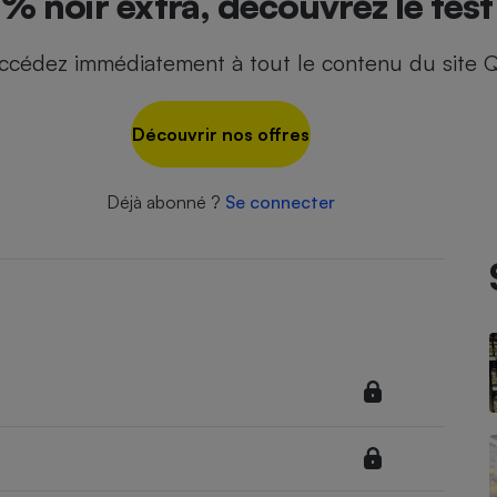
% noir extra, découvrez le test
ccédez immédiatement à tout le contenu du site Q
- Ustensile
Foie gras
Découvrir nos offres
Aide auditive
r
Assurance vie
Déjà abonné ?
Se connecter
Poêle à granulés
gne - Comment choisir une
lle de champagne
en ligne
Ordinateur portable
Crème solaire
Lave-vaisselle