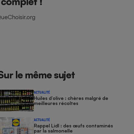
 complet !
ueChoisir.org
Sur le même sujet
ACTUALITÉ
Huiles d’olive : chères malgré de
meilleures récoltes
ACTUALITÉ
Rappel Lidl : des œufs contaminés
par la salmonelle