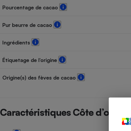
Radiateur électrique
Pourcentage de cacao
Téléphone mobile -
Pur beurre de cacao
Smartphone
Plaque de cuisson à
induction
Ingrédients
Étiquetage de l’origine
Climatiseur -
Ventilateur
Origine(s) des fèves de cacao
Antivirus
Climatiseur -
Ventilateur
Caractéristiques Côte d’or 70 