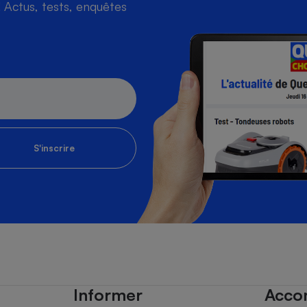
Actus, tests, enquêtes
S'inscrire
Informer
Acco