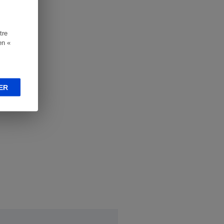
tre
en «
ER