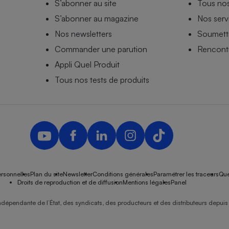
S’abonner au site
Tous no
S’abonner au magazine
Nos serv
Nos newsletters
Soumettr
Commander une parution
Rencontr
Appli Quel Produit
Tous nos tests de produits
rsonnelles
Plan du site
Newsletter
Conditions générales
Paramétrer les traceurs
Que
Droits de reproduction et de diffusion
Mentions légales
Panel
ndépendante de l’État, des syndicats, des producteurs et des distributeurs depuis 