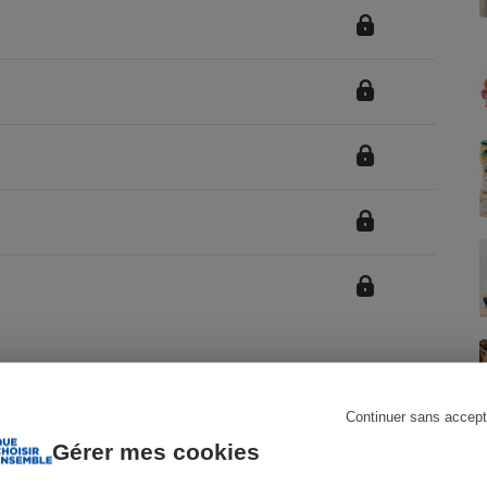
Électricité - Gaz
Appareil photo
numérique
Four encastrable
Lessive
Aspirateur
% noir extra
Continuer sans accept
Gérer mes cookies