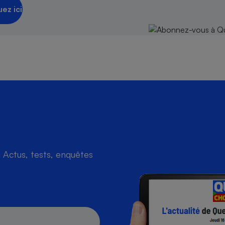
uez ici
Actus, tests, enquêtes