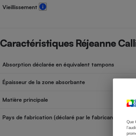
Radiateur électrique
Vieillissement
Téléphone mobile -
Smartphone
Plaque de cuisson à
induction
Caractéristiques Réjeanne Call
Climatiseur -
Absorption déclarée en équivalent tampons
Ventilateur
Épaisseur de la zone absorbante
Antivirus
Climatiseur -
Matière principale
Ventilateur
Pays de fabrication (déclaré par le fabricant)
Que 
l’aud
promo