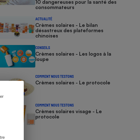
10 dangereuses pour la santé des
consommateurs
ACTUALITÉ
Crèmes solaires - Le bilan
désastreux des plateformes
chinoises
CONSEILS
Crèmes solaires - Les logos à la
loupe
COMMENT NOUS TESTONS
Crèmes solaires - Le protocole
er
COMMENT NOUS TESTONS
Crèmes solaires visage - Le
protocole
tre