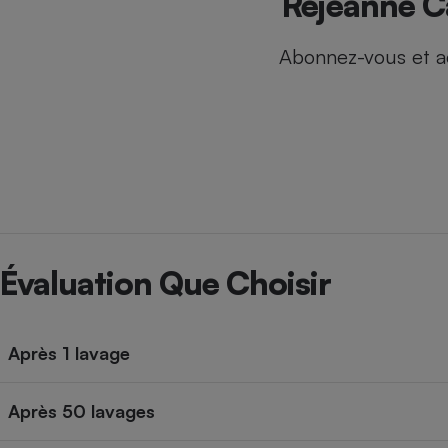
Réjeanne Ca
Internet
Abonnez-vous et a
Gros électroménager
Téléphonie
Petit électroménager 
Complément
alimentaire
Mutuelle
Assurance emprunteu
Matelas
Champa
Évaluation Que Choisir
boutei
Banque 
Téléviseur
Antimoustique
Lave-linge
Après 1 lavage
Après 50 lavages