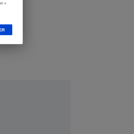
en «
ER