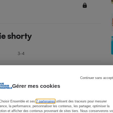
Électricité - Gaz
Appareil photo
numérique
Four encastrable
ie shorty
Lessive
3-4
3,5 mm
Continuer sans accept
Aspirateur
Polyamide
Gérer mes cookies
France
Choisir Ensemble et ses
7 partenaires
utilisent des traceurs pour mesurer
ience, la performance, personnaliser les contenus, les partager, optimiser la
tion et afficher des contenus provenant de sites tiers. Nous conserverons vo