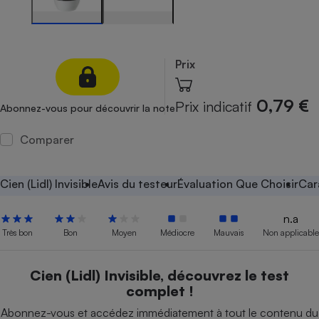
Petit électroménager - U
Complément
alimentaire
Mutuelle
Prix
Assurance emprunteur
0,79 €
Prix indicatif
Abonnez-vous pour découvrir la note
Matelas
Comparer
Champagne
bouteille
Banque en 
Cien (Lidl) Invisible
Avis du testeur
Évaluation Que Choisir
Car
Téléviseur
Antimoustique
Lave-linge
n.a
Très bon
Bon
Moyen
Médiocre
Mauvais
Non applicable
Cien (Lidl) Invisible, découvrez le test
Radiateur électrique
complet !
Abonnez-vous et accédez immédiatement à tout le contenu du