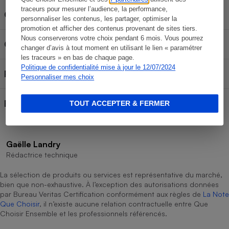
traceurs pour mesurer l’audience, la performance,
Conditionnement
Bille
personnaliser les contenus, les partager, optimiser la
promotion et afficher des contenus provenant de sites tiers.
Nous conserverons votre choix pendant 6 mois. Vous pourrez
Contenance
50 ml
changer d’avis à tout moment en utilisant le lien « paramétrer
les traceurs » en bas de chaque page.
Politique de confidentialité mise à jour le 12/07/2024
Prix au litre
16 €/l
Personnaliser mes choix
Bio
Non
TOUT ACCEPTER & FERMER
Gaëlle Landry
Rédactrice technique
La sélection de produits ou services est représentative du marché,
bien que non-exhaustive. À l’exception des autorisations données
par Bureau Veritas Certification conformément aux règles de
La Note
Que Choisir
, il n’existe aucune relation contractuelle entre Que
Choisir Ensemble et les professionnels référencés.