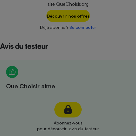
Téléphone mobile -
site QueChoisir.org
Smartphone
Plaque de cuisson à
Découvrir nos offres
induction
Déjà abonné ?
Se connecter
Climatiseur -
Avis du testeur
Ventilateur
Antivirus
Climatiseur -
Ventilateur
Que Choisir aime
Abonnez-vous
pour découvrir l’avis du testeur