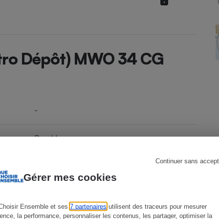
s
Réfrigérateur
ectro Dépôt) MWO 34 CG
-
Posable
Continuer sans accept
Micro-ondes combiné
Gérer mes cookies
Latérale
Choisir Ensemble et ses
7 partenaires
utilisent des traceurs pour mesurer
ience, la performance, personnaliser les contenus, les partager, optimiser la