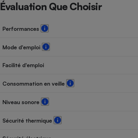
Radiateur électrique
Évaluation Que Choisir
Téléphone mobile -
Smartphone
Performances
Plaque de cuisson à
induction
Mode d'emploi
Climatiseur -
Facilité d'emploi
Ventilateur
Consommation en veille
Antivirus
Climatiseur -
Niveau sonore
Ventilateur
Sécurité thermique