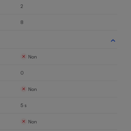
2
8
Non
0
Non
5 s
Non