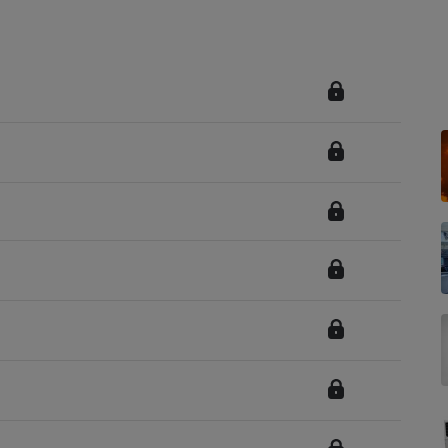
Électricité - Gaz
Appareil photo
numérique
Four encastrable
Lessive
Aspirateur