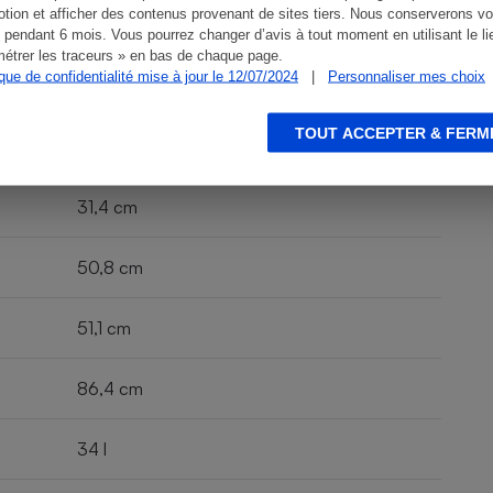
Gris et noir
tion et afficher des contenus provenant de sites tiers. Nous conserverons vo
 pendant 6 mois. Vous pourrez changer d’avis à tout moment en utilisant le li
étrer les traceurs » en bas de chaque page.
n. a.
ique de confidentialité mise à jour le 12/07/2024
|
Personnaliser mes choix
TOUT ACCEPTER & FERM
31,4 cm
50,8 cm
51,1 cm
86,4 cm
34 l