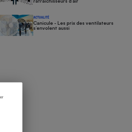
rafraîchisseurs d’air
ACTUALITÉ
Canicule - Les prix des ventilateurs
s’envolent aussi
er