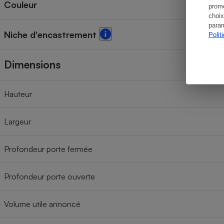
Couleur
promo
choix
param
Niche d'encastrement
Polit
Dimensions
Hauteur
Largeur
Profondeur porte fermée
Profondeur porte ouverte
Volume utile annoncé