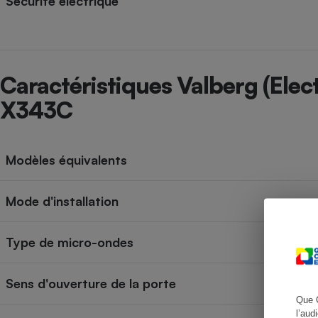
Sécurité électrique
Cafetière à expresso
Caractéristiques Valberg (El
X343C
Modèles équivalents
Mode d'installation
Robot ménager
Type de micro-ondes
Sens d'ouverture de la porte
Que 
l’aud