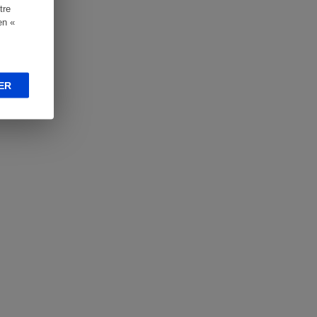
tre
en «
ER