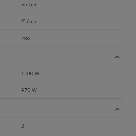
35,1 cm
21,6 cm
Inox
1 000 W
970 W
2