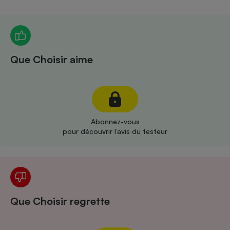
Téléphone mobile -
Smartphone
Plaque de cuisson à
induction
Que Choisir aime
Climatiseur -
Ventilateur
Antivirus
Abonnez-vous
pour découvrir l’avis du testeur
Climatiseur -
Ventilateur
Que Choisir regrette