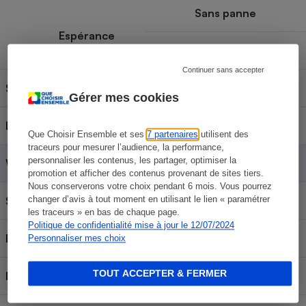
Sans panne
Espérance
d'utilisation
Mineure
Majeure
Continuer sans accepter
Siemens
Contenu réservé aux abonnés
Gérer mes cookies
LG
Contenu réservé aux abonnés
Que Choisir Ensemble et ses
7 partenaires
utilisent des
traceurs pour mesurer l’audience, la performance,
personnaliser les contenus, les partager, optimiser la
Whirlpool
Contenu réservé aux abonnés
promotion et afficher des contenus provenant de sites tiers.
Nous conserverons votre choix pendant 6 mois. Vous pourrez
changer d’avis à tout moment en utilisant le lien « paramétrer
Samsung
Contenu réservé aux abonnés
les traceurs » en bas de chaque page.
Politique de confidentialité mise à jour le 12/07/2024
Bosch
Contenu réservé aux abonnés
Personnaliser mes choix
TOUT ACCEPTER & FERMER
Brandt
Contenu réservé aux abonnés