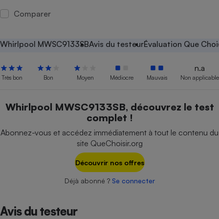
Comparer
Petit électroménager - U
Complément
alimentaire
Mutuelle
Whirlpool MWSC9133SB
Avis du testeur
Évaluation Que Choi
Assurance emprunteur
n.a
Très bon
Bon
Moyen
Médiocre
Mauvais
Non applicable
Matelas
Champagne
Whirlpool MWSC9133SB, découvrez le test
bouteille
Banque en 
complet !
Téléviseur
Abonnez-vous et accédez immédiatement à tout le contenu du
Antimoustique
Lave-linge
site QueChoisir.org
Découvrir nos offres
Déjà abonné ?
Se connecter
Radiateur électrique
Avis du testeur