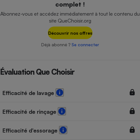
complet !
Téléphone mobile -
Smartphone
Abonnez-vous et accédez immédiatement à tout le contenu du
Plaque de cuisson à
induction
site QueChoisir.org
Découvrir nos offres
Déjà abonné ?
Se connecter
Climatiseur -
Ventilateur
Évaluation Que Choisir
Antivirus
Climatiseur -
Ventilateur
Efficacité de lavage
Efficacité de rinçage
Efficacité d'essorage