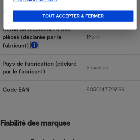
Classe de niveau sonore
C
TOUT ACCEPTER & FERMER
Durée de disponibilité des
pièces (déclarée par le
12 ans
fabricant)
Pays de fabrication (déclaré
Slovaquie
par le fabricant)
Code EAN
8050147729199
Fiabilité des marques