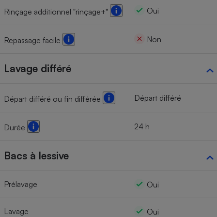
Oui
Rinçage additionnel "rinçage+"
Non
Repassage facile
Lavage différé
Départ différé
Départ différé ou fin différée
24 h
Durée
Bacs à lessive
Prélavage
Oui
Lavage
Oui