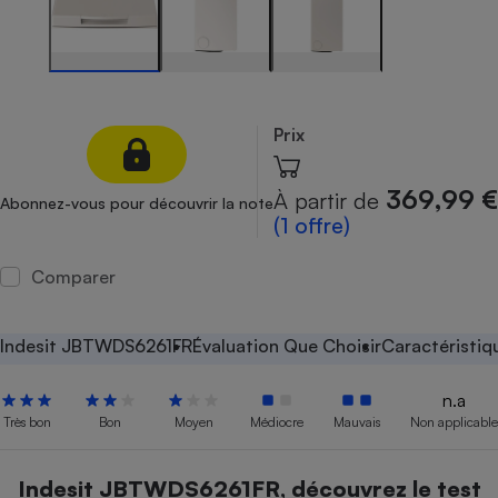
Petit électroménager - U
Complément
alimentaire
Mutuelle
Assurance emprunteur
Prix
369,99 €
À partir de
Abonnez-vous pour découvrir la note
Matelas
(1 offre)
Champagne
bouteille
Banque en 
Comparer
Téléviseur
Antimoustique
Lave-linge
Indesit JBTWDS6261FR
Évaluation Que Choisir
Caractéristiq
n.a
Très bon
Bon
Moyen
Médiocre
Mauvais
Non applicable
Radiateur électrique
Indesit JBTWDS6261FR, découvrez le test