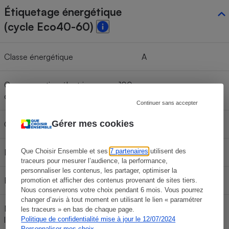
Étiquetage énergétique
(cycle Eco40-60)
Classe énergétique
A
Consommation électrique pour 100
42 Kwh/100 cycles
cycles
Continuer sans accepter
Gérer mes cookies
Consommation d’eau par cycle
43 l
Durée du cycle
3 h 15
Que Choisir Ensemble et ses
7 partenaires
utilisent des
traceurs pour mesurer l’audience, la performance,
personnaliser les contenus, les partager, optimiser la
Efficacité d’essorage
B
promotion et afficher des contenus provenant de sites tiers.
Nous conserverons votre choix pendant 6 mois. Vous pourrez
changer d’avis à tout moment en utilisant le lien « paramétrer
Niveau sonore maximum (durant
les traceurs » en bas de chaque page.
79 dB
l'essorage)
Politique de confidentialité mise à jour le 12/07/2024
Personnaliser mes choix