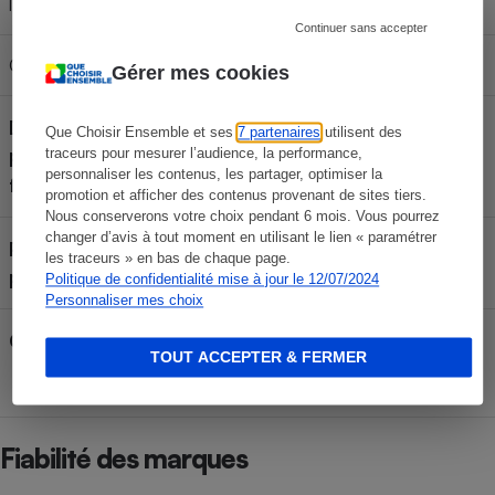
l'essorage)
Continuer sans accepter
Classe de niveau sonore
B
Gérer mes cookies
Durée de disponibilité des
Que Choisir Ensemble et ses
7 partenaires
utilisent des
pièces (déclarée par le
10 ans
traceurs pour mesurer l’audience, la performance,
personnaliser les contenus, les partager, optimiser la
fabricant)
promotion et afficher des contenus provenant de sites tiers.
Nous conserverons votre choix pendant 6 mois. Vous pourrez
changer d’avis à tout moment en utilisant le lien « paramétrer
Pays de fabrication (déclaré
les traceurs » en bas de chaque page.
Chine
par le fabricant)
Politique de confidentialité mise à jour le 12/07/2024
Personnaliser mes choix
Code EAN
8806096464458
TOUT ACCEPTER & FERMER
Fiabilité des marques