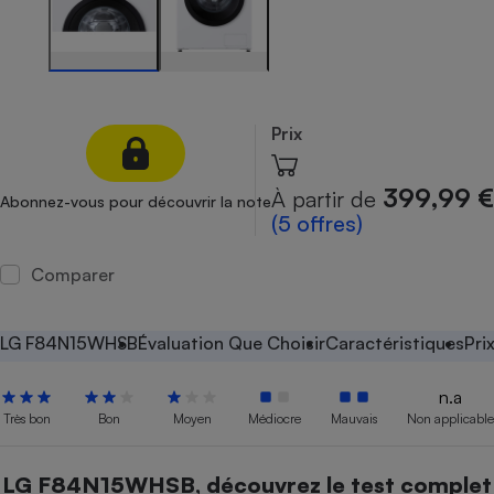
Petit électroménager - U
Complément
alimentaire
Mutuelle
Assurance emprunteur
Prix
399,99 €
À partir de
Abonnez-vous pour découvrir la note
Matelas
(5 offres)
Champagne
bouteille
Banque en 
Comparer
Téléviseur
Antimoustique
Lave-linge
LG F84N15WHSB
Évaluation Que Choisir
Caractéristiques
Pri
n.a
Très bon
Bon
Moyen
Médiocre
Mauvais
Non applicable
Radiateur électrique
LG F84N15WHSB, découvrez le test complet