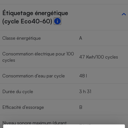
Étiquetage énergétique
(cycle Eco40-60)
Classe énergétique
A
Consommation électrique pour 100
47 Kwh/100 cycles
cycles
Consommation d’eau par cycle
48 l
Durée du cycle
3 h 31
Efficacité d’essorage
B
Niveau sonore maximum (durant
74 dB