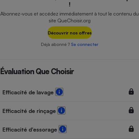
!
Téléphone mobile -
Smartphone
Abonnez-vous et accédez immédiatement à tout le contenu du
Plaque de cuisson à
induction
site QueChoisir.org
Découvrir nos offres
Déjà abonné ?
Se connecter
Climatiseur -
Ventilateur
Évaluation Que Choisir
Antivirus
Climatiseur -
Ventilateur
Efficacité de lavage
Efficacité de rinçage
Efficacité d'essorage