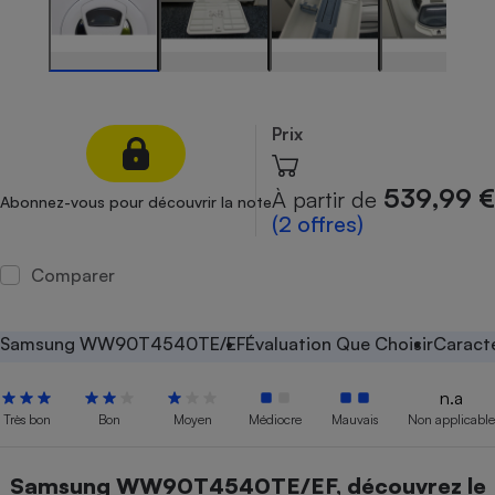
Petit électroménager - U
Complément
alimentaire
Mutuelle
Assurance emprunteur
Prix
539,99 €
À partir de
Abonnez-vous pour découvrir la note
Matelas
(2 offres)
Champagne
bouteille
Banque en 
Comparer
Téléviseur
Antimoustique
Lave-linge
Samsung WW90T4540TE/EF
Évaluation Que Choisir
Caracté
n.a
Très bon
Bon
Moyen
Médiocre
Mauvais
Non applicable
Radiateur électrique
Samsung WW90T4540TE/EF, découvrez le