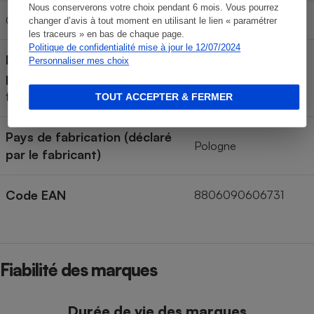
Nous conserverons votre choix pendant 6 mois. Vous pourrez
Classe de niveau sonore
A
changer d’avis à tout moment en utilisant le lien « paramétrer
les traceurs » en bas de chaque page.
Politique de confidentialité mise à jour le 12/07/2024
Durée de disponibilité des
Personnaliser mes choix
pièces (déclarée par le
14 ans
fabricant)
TOUT ACCEPTER & FERMER
Pays de fabrication (déclaré
Pologne
par le fabricant)
Code EAN
8806090606731
Fiabilité des marques
Durée de vie des marques