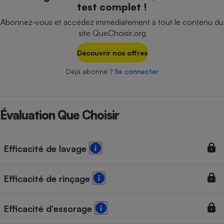
test complet !
Téléphone mobile -
Smartphone
Abonnez-vous et accédez immédiatement à tout le contenu du
Plaque de cuisson à
induction
site QueChoisir.org
Découvrir nos offres
Déjà abonné ?
Se connecter
Climatiseur -
Ventilateur
Évaluation Que Choisir
Antivirus
Climatiseur -
Ventilateur
Efficacité de lavage
Efficacité de rinçage
Efficacité d'essorage