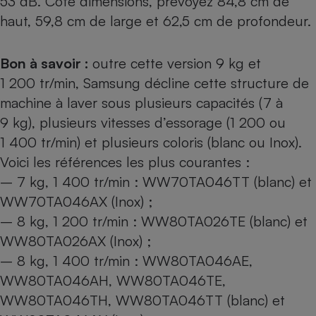
53 dB. Côté dimensions, prévoyez 84,8 cm de
haut, 59,8 cm de large et 62,5 cm de profondeur.
Bon à savoir :
outre cette version 9 kg et
1 200 tr/min, Samsung décline cette structure de
machine à laver sous plusieurs capacités (7 à
9 kg), plusieurs vitesses d’essorage (1 200 ou
1 400 tr/min) et plusieurs coloris (blanc ou Inox).
Voici les références les plus courantes :
– 7 kg, 1 400 tr/min : WW70TA046TT (blanc) et
WW70TA046AX (Inox) ;
– 8 kg, 1 200 tr/min : WW80TA026TE (blanc) et
WW80TA026AX
(Inox) ;
– 8 kg, 1 400 tr/min : WW80TA046AE,
WW80TA046AH, WW80TA046TE,
WW80TA046TH, WW80TA046TT (blanc) et