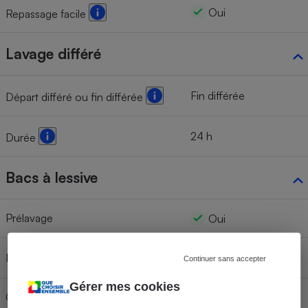
Oui
Repassage facile
Lavage différé
Fin différée
Départ différé ou fin différée
24 h
Durée
Bacs à lessive
Prélavage
Oui
Lavage
Continuer sans accepter
Gérer mes cookies
Compartiment adapté au dosage de
Oui