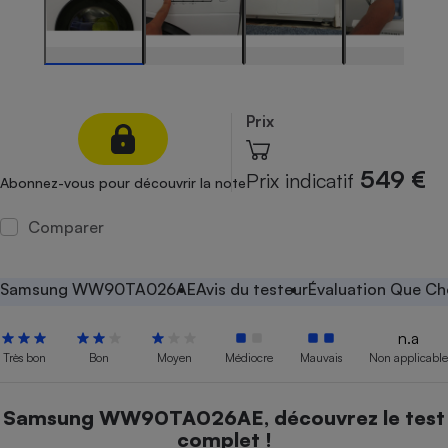
Petit électroménager - U
Complément
alimentaire
Mutuelle
Assurance emprunteur
Prix
549 €
Prix indicatif
Abonnez-vous pour découvrir la note
Matelas
Champagne
bouteille
Comparer
Banque en 
Téléviseur
Antimoustique
Samsung WW90TA026AE
Avis du testeur
Évaluation Que Cho
Lave-linge
n.a
Très bon
Bon
Moyen
Médiocre
Mauvais
Non applicable
Radiateur électrique
Samsung WW90TA026AE, découvrez le test
complet !