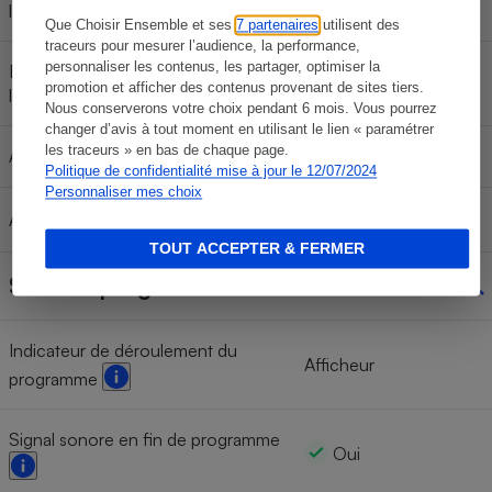
lessive liquide
Que Choisir Ensemble et ses
7 partenaires
utilisent des
traceurs pour mesurer l’audience, la performance,
personnaliser les contenus, les partager, optimiser la
Distributeur automatique de lessive
Non
promotion et afficher des contenus provenant de sites tiers.
liquide
Nous conserverons votre choix pendant 6 mois. Vous pourrez
changer d’avis à tout moment en utilisant le lien « paramétrer
les traceurs » en bas de chaque page.
Adoucissant
Oui
Politique de confidentialité mise à jour le 12/07/2024
Personnaliser mes choix
Agent blanchissant
TOUT ACCEPTER & FERMER
Suivi du programme
Indicateur de déroulement du
Afficheur
programme
Signal sonore en fin de programme
Oui