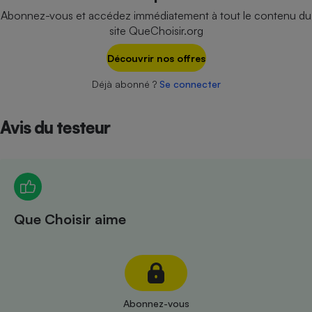
Téléphone mobile -
Abonnez-vous et accédez immédiatement à tout le contenu du
Smartphone
site QueChoisir.org
Plaque de cuisson à
induction
Découvrir nos offres
Déjà abonné ?
Se connecter
Climatiseur -
Ventilateur
Avis du testeur
Antivirus
Climatiseur -
Ventilateur
Que Choisir aime
Abonnez-vous