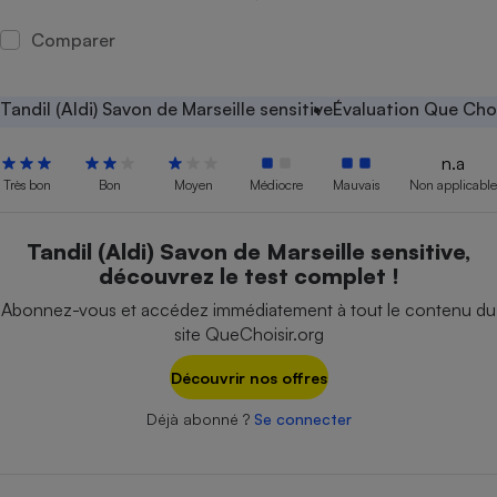
Petit électroménager - U
Comparer
Complément
alimentaire
Mutuelle
Assurance emprunteur
Tandil (Aldi) Savon de Marseille sensitive
Évaluation Que Choi
n.a
Très bon
Bon
Moyen
Médiocre
Mauvais
Non applicable
Matelas
Champagne
bouteille
Tandil (Aldi) Savon de Marseille sensitive,
Banque en 
découvrez le test complet !
Téléviseur
Abonnez-vous et accédez immédiatement à tout le contenu du
Antimoustique
Lave-linge
site QueChoisir.org
Découvrir nos offres
Déjà abonné ?
Se connecter
Radiateur électrique