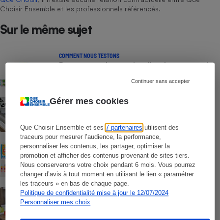
Choisir Ensemble et les professionnels référencés.
Sur le même sujet
COMMENT NOUS TESTONS
Détergents lave-vaisselle - Le protocole
Continuer sans accepter
Gérer mes cookies
COMMENTAIRES SUR LE COMPARATIF
Détergents lave-vaisselle - Les tout-en-
un peuvent-ils tout faire ?
Que Choisir Ensemble et ses
7 partenaires
utilisent des
traceurs pour mesurer l’audience, la performance,
personnaliser les contenus, les partager, optimiser la
COMMENT NOUS TESTONS
Papier essuie-tout - Le protocole
promotion et afficher des contenus provenant de sites tiers.
Nous conserverons votre choix pendant 6 mois. Vous pourrez
changer d’avis à tout moment en utilisant le lien « paramétrer
les traceurs » en bas de chaque page.
ENQUÊTE
Politique de confidentialité mise à jour le 12/07/2024
Sopalin - Au bout du rouleau ?
Personnaliser mes choix