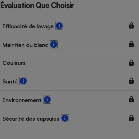
Téléphone mobile -
Évaluation Que Choisir
Smartphone
Plaque de cuisson à
induction
Efficacité de lavage
Maintien du blanc
Climatiseur -
Ventilateur
Couleurs
Antivirus
Santé
Climatiseur -
Ventilateur
Environnement
Sécurité des capsules