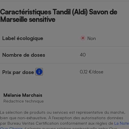
Cafetière à expressos
Caractéristiques Tandil (Aldi) Savon de
Marseille sensitive
Label écologique
Non
Nombre de doses
40
Robot ménager
0,12 €/dose
Prix par dose
Mélanie Marchais
Rédactrice technique
La sélection de produits ou services est représentative du marché,
bien que non-exhaustive. À l’exception des autorisations données
par Bureau Veritas Certification conformément aux règles de
La Note
Que Choisir
, il n’existe aucune relation contractuelle entre Que