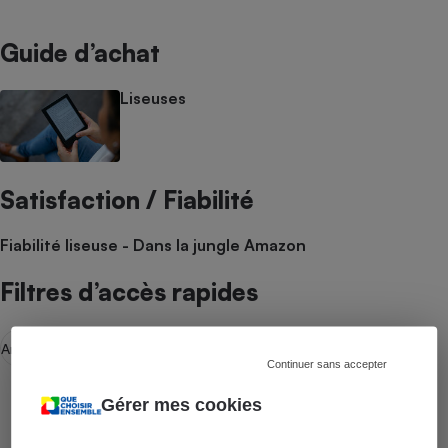
Guide d’achat
Liseuses
Satisfaction / Fiabilité
Fiabilité liseuse - Dans la jungle Amazon
Filtres d’accès rapides
Amazon (Kindle)
Kobo
Continuer sans accepter
Gérer mes cookies