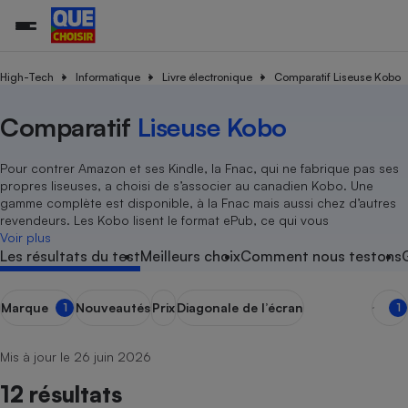
High-Tech
Informatique
Livre électronique
Comparatif Liseuse Kobo
Comparatif
Liseuse Kobo
Additifs a
Comparate
Comparatif
Comparateu
Comparatif
Comparateu
Comparatif
Comparati
Substances
Toutes les actualités
Tous les services
Tous nos combats
L’association
Organismes de défense 
Train
supermarc
cosmétiqu
Comparateu
Achat - Vente - Travaux
Démarche administrative
Enquêtes
Nos actions
Nos missions
Système judiciaire
Transport aérien
gratuit
Pour contrer Amazon et ses Kindle, la Fnac, qui ne fabrique pas ses
Copropriété
Famille
propres liseuses, a choisi de s’associer au canadien Kobo. Une
Guides d'achat
Nos grandes victoires
Notre méthodologie
gamme complète est disponible, à la Fnac mais aussi chez d’autres
Location
Senior
Comparateu
Comparate
Comparati
Comparatif
Comparate
Comparatif
Comparatif
revendeurs. Les Kobo lisent le format ePub, ce qui vous
Conseils
Les billets de la présidente
Notre financement
supermarc
électrique
Voir plus
Service marchand
Magasin - Grande surfac
Sport
Soumettre un litige
Brèves
Nos associations locales
Nos partenaires
Les résultats du test
Meilleurs choix
Comment nous testons
Air
Marketing - Fidélisation
Vacances - Tourisme
Lettres types
Nous rejoindre
Nous rejoindre
Déchet
Méthode de vente - Abu
Rencontrer une association locale
Comparate
Comparatif
Comparatif
Comparatif
Comparatif
Marque
Nouveautés
Prix
Diagonale de l’écran
1
1
En savoir plus sur Que Choisir Ensemble
Eau
s
Agriculture
Achat - Vente - Location
Energie
Mis à jour le 26 juin 2026
Nutrition
Assurance auto
-nous ?
12 résultats
Produit alimentaire
Carburant
Comparati
Comparati
Comparati
Comparate