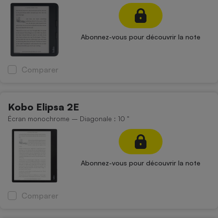
Petit électroménager - U
Complément
alimentaire
Abonnez-vous pour découvrir la note
Mutuelle
Assurance emprunteur
Comparer
Matelas
Champagne
Kobo Elipsa 2E
bouteille
Banque en 
Écran monochrome – Diagonale : 10 "
Téléviseur
Antimoustique
Lave-linge
Abonnez-vous pour découvrir la note
Radiateur électrique
Comparer