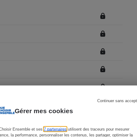
s
Réfrigérateur
Continuer sans accept
Gérer mes cookies
ator 3
Choisir Ensemble et ses
7 partenaires
utilisent des traceurs pour mesurer
ience, la performance, personnaliser les contenus, les partager, optimiser la