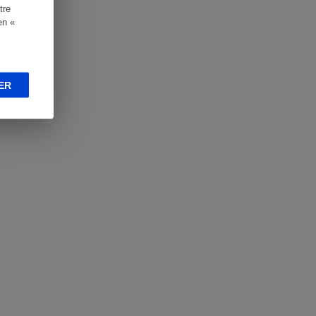
tre
en «
ER