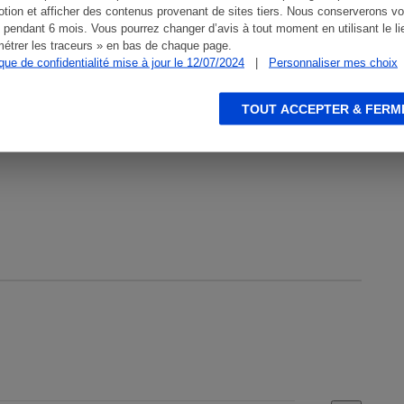
tion et afficher des contenus provenant de sites tiers. Nous conserverons vo
Visser
 pendant 6 mois. Vous pourrez changer d’avis à tout moment en utilisant le li
étrer les traceurs » en bas de chaque page.
ique de confidentialité mise à jour le 12/07/2024
|
Personnaliser mes choix
Visser
TOUT ACCEPTER & FERM