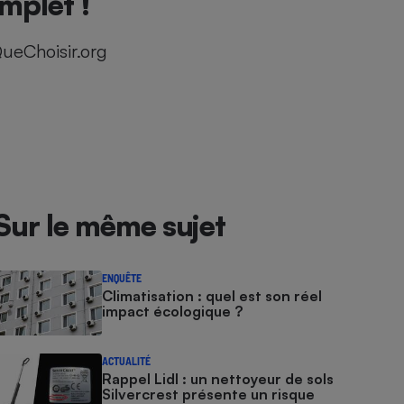
mplet !
ueChoisir.org
Sur le même sujet
ENQUÊTE
Climatisation : quel est son réel
impact écologique ?
ACTUALITÉ
Rappel Lidl : un nettoyeur de sols
Silvercrest présente un risque