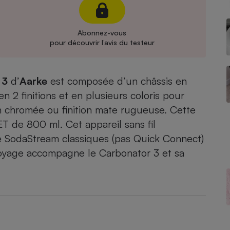
Électricité - Gaz
Abonnez-vous
Appareil photo
pour découvrir l’avis du testeur
numérique
Four encastrable
 3
d’
Aarke
est composée d’un châssis en
n 2 finitions et en plusieurs coloris pour
Lessive
on chromée ou finition mate rugueuse. Cette
T de 800 ml. Cet appareil sans fil
de SodaStream classiques (pas Quick Connect)
toyage accompagne le Carbonator 3 et sa
Aspirateur