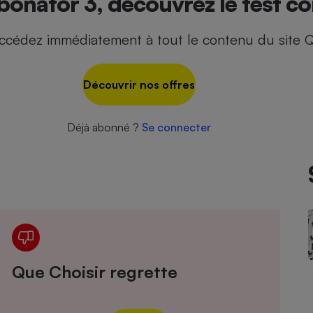
onator 3, découvrez le test co
ccédez immédiatement à tout le contenu du site Q
- Ustensile
Foie gras
Découvrir nos offres
Aide auditive
r
Assurance vie
Déjà abonné ?
Se connecter
Poêle à granulés
gne - Comment choisir une
lle de champagne
en ligne
Ordinateur portable
Crème solaire
Lave-vaisselle
Que Choisir regrette