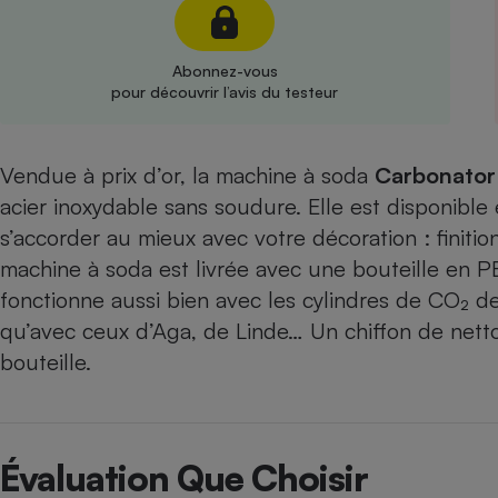
Radiateur électrique
Abonnez-vous
Téléphone mobile -
pour découvrir l’avis du testeur
Smartphone
Plaque de cuisson à
induction
Vendue à prix d’or, la machine à soda
Carbonator
acier inoxydable sans soudure. Elle est disponible e
Climatiseur -
s’accorder au mieux avec votre décoration : finiti
Ventilateur
machine à soda est livrée avec une bouteille en PE
fonctionne aussi bien avec les cylindres de CO₂ 
Antivirus
qu’avec ceux d’Aga, de Linde… Un chiffon de net
bouteille.
Climatiseur -
Ventilateur
Évaluation Que Choisir