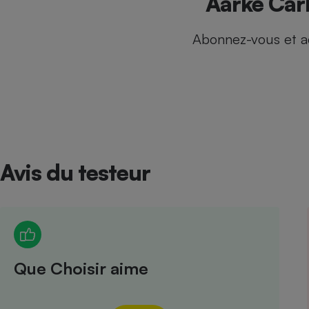
Aarke Carb
Internet
Abonnez-vous et a
Gros électroménager
Téléphonie
Petit électroménager 
Complément
alimentaire
Mutuelle
Assurance emprunteu
Avis du testeur
Matelas
Champa
boutei
Banque 
Téléviseur
Antimoustique
Lave-linge
Que Choisir aime