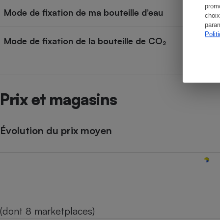
promo
Mode de fixation de ma bouteille d’eau
choix
param
Polit
Mode de fixation de la bouteille de CO₂
Prix et magasins
Évolution du prix moyen
(dont 8 marketplaces)