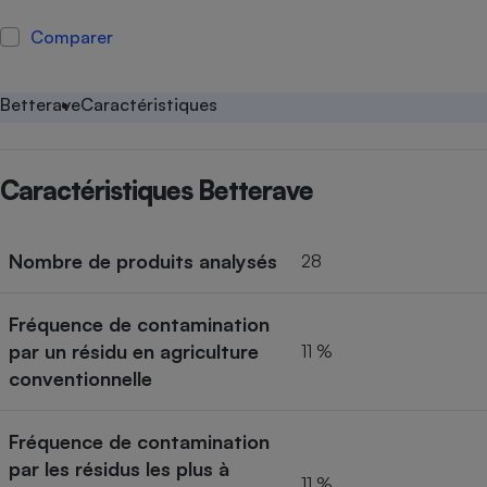
Petit électroménager - U
Comparer
Complément
alimentaire
Mutuelle
Assurance emprunteur
Betterave
Caractéristiques
Caractéristiques Betterave
Matelas
Champagne
bouteille
Banque en 
Nombre de produits analysés
28
Téléviseur
Antimoustique
Lave-linge
Fréquence de contamination
par un résidu en agriculture
11 %
conventionnelle
Radiateur électrique
Fréquence de contamination
par les résidus les plus à
11 %