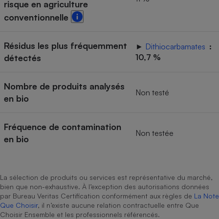
risque en agriculture
Téléphone mobile -
Smartphone
conventionnelle
Plaque de cuisson à
induction
Résidus les plus fréquemment
►
Dithiocarbamates
:
détectés
10,7 %
Climatiseur -
Ventilateur
Nombre de produits analysés
Non testé
en bio
Antivirus
Fréquence de contamination
Climatiseur -
Non testée
Ventilateur
en bio
La sélection de produits ou services est représentative du marché,
bien que non-exhaustive. À l’exception des autorisations données
par Bureau Veritas Certification conformément aux règles de
La Note
Que Choisir
, il n’existe aucune relation contractuelle entre Que
Choisir Ensemble et les professionnels référencés.