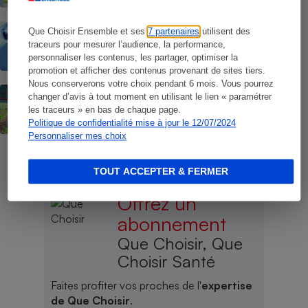
ACTUALITÉ
Que Choisir Ensemble et ses
7 partenaires
utilisent des
Polluants éternels - Dangerosité
traceurs pour mesurer l’audience, la performance,
confirmée de l’omniprésent TFA
personnaliser les contenus, les partager, optimiser la
promotion et afficher des contenus provenant de sites tiers.
Nous conserverons votre choix pendant 6 mois. Vous pourrez
BILLET DE LA PRÉSIDENTE
changer d’avis à tout moment en utilisant le lien « paramétrer
Trafic de pesticides interdits en France -
les traceurs » en bas de chaque page.
Une condamnation exemplaire !
Politique de confidentialité mise à jour le 12/07/2024
Personnaliser mes choix
TOUT ACCEPTER & FERMER
Offrez un
abonnement
Que Choisir, Que
Choisir Santé
Faites profiter vos proches de l'
expertise
de Que Choisir
.