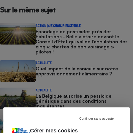
Sur le même sujet
Cafetière à expressos
ACTION QUE CHOISIR ENSEMBLE
Épandage de pesticides près des
habitations - Belle victoire devant le
Conseil d’État qui valide l’annulation des
cinq « chartes de bon voisinage »
pilotes !
ACTUALITÉ
Quel impact de la canicule sur notre
Robot ménager
approvisionnement alimentaire ?
ACTUALITÉ
La Belgique autorise un pesticide
génétique dans des conditions
inquiétantes
ACTUALITÉ
Continuer sans accepter
Nouveaux OGM - Ils ne seront plus
étiquetés
Gérer mes cookies