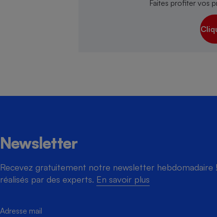
Faites profiter vos p
Cliq
Cafetière à expresso
Newsletter
Robot ménager
Recevez gratuitement notre newsletter hebdomadaire ! 
réalisés par des experts.
En savoir plus
Adresse mail