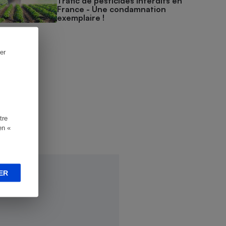
Trafic de pesticides interdits en
France - Une condamnation
exemplaire !
er
tre
en «
ER