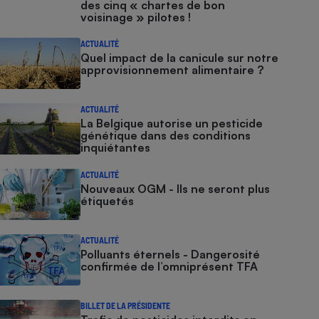
des cinq « chartes de bon
voisinage » pilotes !
ACTUALITÉ
Quel impact de la canicule sur notre
approvisionnement alimentaire ?
ACTUALITÉ
La Belgique autorise un pesticide
génétique dans des conditions
inquiétantes
ACTUALITÉ
Nouveaux OGM - Ils ne seront plus
étiquetés
ACTUALITÉ
Polluants éternels - Dangerosité
confirmée de l’omniprésent TFA
BILLET DE LA PRÉSIDENTE