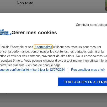
Électricité - Gaz
Non testé
Non testée
Appareil photo
numérique
Four encastrable
Continuer sans accept
Gérer mes cookies
ien que non-exhaustive. À l’exception des autorisations
de
La Note Que Choisir
, il n’existe aucune relation
encés.
Choisir Ensemble et ses
7 partenaires
utilisent des traceurs pour mesurer
Lessive
ience, la performance, personnaliser les contenus, les partager, optimiser la
tion et afficher des contenus provenant de sites tiers. Nous conserverons vo
 pendant 6 mois. Vous pourrez changer d’avis à tout moment en utilisant le li
étrer les traceurs » en bas de chaque page.
ique de confidentialité mise à jour le 12/07/2024
|
Personnaliser mes choix
 un abonnement
Aspirateur
TOUT ACCEPTER & FERM
ir, Que Choisir