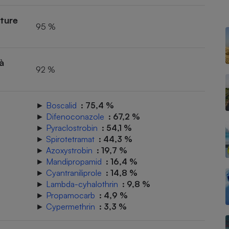
lture
95 %
- Ustensile
Foie gras
à
92 %
Aide auditive
r
Assurance vie
►
Boscalid
: 75,4 %
►
Difenoconazole
: 67,2 %
►
Pyraclostrobin
: 54,1 %
Poêle à granulés
gne - Comment choisir une
►
Spirotetramat
: 44,3 %
lle de champagne
en ligne
►
Azoxystrobin
: 19,7 %
►
Mandipropamid
: 16,4 %
Ordinateur portable
►
Cyantraniliprole
: 14,8 %
Crème solaire
Lave-vaisselle
►
Lambda-cyhalothrin
: 9,8 %
►
Propamocarb
: 4,9 %
►
Cypermethrin
: 3,3 %