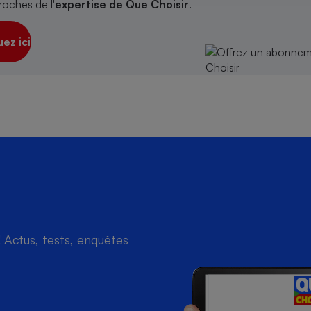
roches de l'
expertise de Que Choisir
.
uez ici
s
Réfrigérateur
Actus, tests, enquêtes