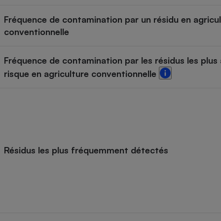
Internet
Fréquence de contamination par un résidu en agricu
Gros électroménager
Téléphonie
conventionnelle
Petit électroménager 
Complément
Fréquence de contamination par les résidus les plus 
alimentaire
Mutuelle
risque en agriculture conventionnelle
Assurance emprunteu
Matelas
Champa
boutei
Banque 
Résidus les plus fréquemment détectés
Téléviseur
Antimoustique
Lave-linge