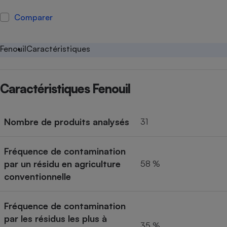
Petit électroménager - U
Comparer
Complément
alimentaire
Mutuelle
Assurance emprunteur
Fenouil
Caractéristiques
Caractéristiques Fenouil
Matelas
Champagne
bouteille
Banque en 
Nombre de produits analysés
31
Téléviseur
Antimoustique
Lave-linge
Fréquence de contamination
par un résidu en agriculture
58 %
conventionnelle
Radiateur électrique
Fréquence de contamination
par les résidus les plus à
35 %