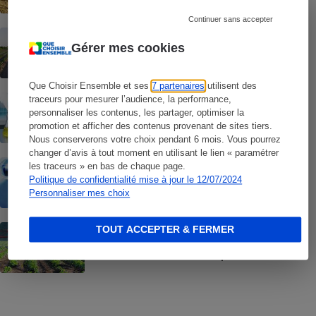
Continuer sans accepter
ACTUALITÉ
La Belgique autorise un pesticide
Gérer mes cookies
génétique dans des conditions
inquiétantes
Que Choisir Ensemble et ses
7 partenaires
utilisent des
ACTUALITÉ
traceurs pour mesurer l’audience, la performance,
Nouveaux OGM - Ils ne seront plus
personnaliser les contenus, les partager, optimiser la
étiquetés
promotion et afficher des contenus provenant de sites tiers.
Nous conserverons votre choix pendant 6 mois. Vous pourrez
changer d’avis à tout moment en utilisant le lien « paramétrer
ACTUALITÉ
les traceurs » en bas de chaque page.
Polluants éternels - Dangerosité
Politique de confidentialité mise à jour le 12/07/2024
confirmée de l’omniprésent TFA
Personnaliser mes choix
BILLET DE LA PRÉSIDENTE
TOUT ACCEPTER & FERMER
Trafic de pesticides interdits en France -
Une condamnation exemplaire !