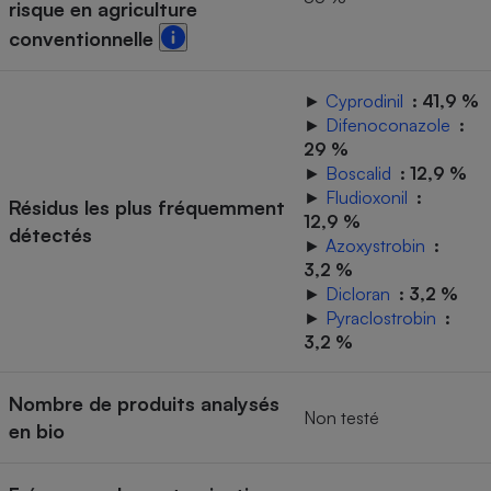
risque en agriculture
Téléphone mobile -
Smartphone
conventionnelle
Plaque de cuisson à
induction
►
Cyprodinil
: 41,9 %
►
Difenoconazole
:
29 %
Climatiseur -
►
Boscalid
: 12,9 %
Ventilateur
►
Fludioxonil
:
Résidus les plus fréquemment
12,9 %
détectés
►
Azoxystrobin
:
Antivirus
3,2 %
Climatiseur -
►
Dicloran
: 3,2 %
Ventilateur
►
Pyraclostrobin
:
3,2 %
Nombre de produits analysés
Non testé
en bio