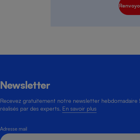
Renvoyon
Cafetière à expresso
Newsletter
Robot ménager
Recevez gratuitement notre newsletter hebdomadaire ! 
réalisés par des experts.
En savoir plus
Adresse mail