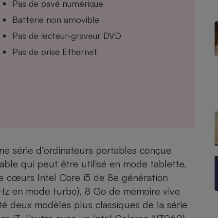
Pas de pavé numérique
Batterie non amovible
Pas de lecteur-graveur DVD
- Ustensile
Pas de prise Ethernet
Foie gras
Aide auditive
r
Assurance vie
Poêle à granulés
gne - Comment choisir une
lle de champagne
en ligne
ne série d’ordinateurs portables conçue
Ordinateur portable
iable qui peut être utilisé en mode tablette.
Crème solaire
Lave-vaisselle
 cœurs Intel Core i5 de 8e génération
GHz en mode turbo), 8 Go de mémoire vive
é deux modèles plus classiques de la série