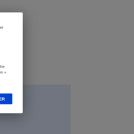
er
tre
en «
ER