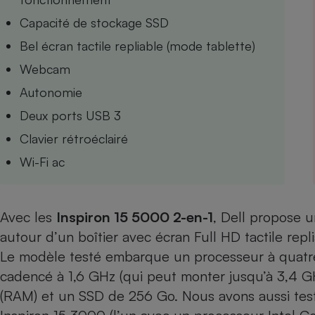
Internet
Capacité de stockage SSD
Gros électroménager
Téléphonie
Bel écran tactile repliable (mode tablette)
Petit électroménager 
Webcam
Complément
alimentaire
Autonomie
Mutuelle
Assurance emprunteu
Deux ports USB 3
Clavier rétroéclairé
Wi-Fi ac
Matelas
Champa
boutei
Banque 
Avec les
Inspiron 15 5000 2-en-1
, Dell propose u
Téléviseur
autour d’un boîtier avec écran Full HD tactile repl
Antimoustique
Lave-linge
Le modèle testé embarque un processeur à quatre
cadencé à 1,6 GHz (qui peut monter jusqu’à 3,4 
(RAM) et un SSD de 256 Go. Nous avons aussi test