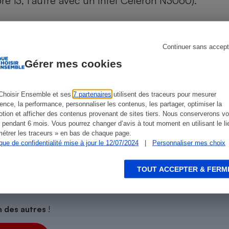
re i3
,
l’autre avec un Intel Celeron N3060
).
Électricité - Gaz
Appareil photo
numérique
Continuer sans accept
Four encastrable
Gérer mes cookies
ien que non-exhaustive. À l’exception des autorisations
de
La Note Que Choisir
, il n’existe aucune relation
encés.
Choisir Ensemble et ses
7 partenaires
utilisent des traceurs pour mesurer
ience, la performance, personnaliser les contenus, les partager, optimiser la
Lessive
tion et afficher des contenus provenant de sites tiers. Nous conserverons vo
 pendant 6 mois. Vous pourrez changer d’avis à tout moment en utilisant le li
étrer les traceurs » en bas de chaque page.
ique de confidentialité mise à jour le 12/07/2024
|
Personnaliser mes choix
Aspirateur
TOUT ACCEPTER & FERM
on des autres
!