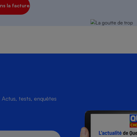
s la facture
s
Réfrigérateur
Actus, tests, enquêtes