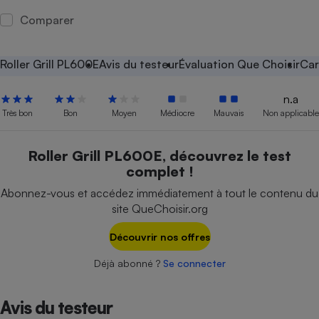
Comparer
Petit électroménager - U
Complément
alimentaire
Mutuelle
Roller Grill PL600E
Avis du testeur
Évaluation Que Choisir
Car
Assurance emprunteur
n.a
Très bon
Bon
Moyen
Médiocre
Mauvais
Non applicable
Matelas
Champagne
Roller Grill PL600E, découvrez le test
bouteille
Banque en 
complet !
Téléviseur
Abonnez-vous et accédez immédiatement à tout le contenu du
Antimoustique
Lave-linge
site QueChoisir.org
Découvrir nos offres
Déjà abonné ?
Se connecter
Radiateur électrique
Avis du testeur