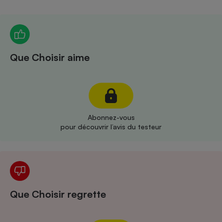
Téléphone mobile -
Smartphone
Plaque de cuisson à
induction
Que Choisir aime
Climatiseur -
Ventilateur
Antivirus
Abonnez-vous
pour découvrir l’avis du testeur
Climatiseur -
Ventilateur
Que Choisir regrette