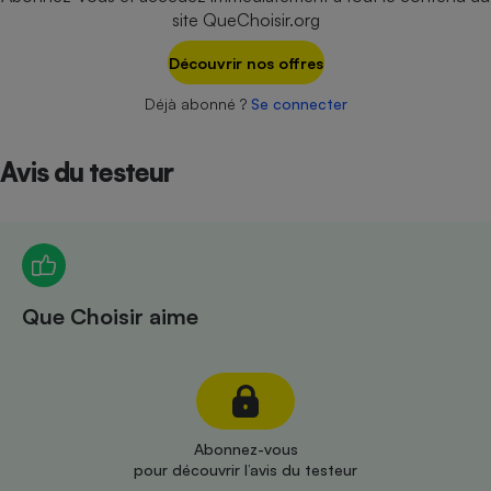
Téléphone mobile -
site QueChoisir.org
Smartphone
Plaque de cuisson à
Découvrir nos offres
induction
Déjà abonné ?
Se connecter
Climatiseur -
Avis du testeur
Ventilateur
Antivirus
Climatiseur -
Ventilateur
Que Choisir aime
Abonnez-vous
pour découvrir l’avis du testeur