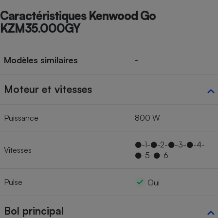
Caractéristiques Kenwood Go
KZM35.000GY
Modèles similaires
-
Moteur et vitesses
Puissance
800 W
●-1-●-2-●-3-●-4-
Vitesses
●-5-●-6
Pulse
Oui
Bol principal