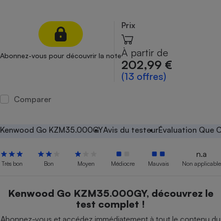
Petit électroménager - U
Complément
Prix
alimentaire
Mutuelle
Assurance emprunteur
À partir de
Abonnez-vous pour découvrir la note
202,99 €
(13 offres)
Matelas
Champagne
Comparer
bouteille
Banque en 
Téléviseur
Kenwood Go KZM35.000GY
Avis du testeur
Évaluation Que C
Antimoustique
Lave-linge
n.a
Très bon
Bon
Moyen
Médiocre
Mauvais
Non applicable
Kenwood Go KZM35.000GY, découvrez le
Radiateur électrique
test complet !
Abonnez-vous et accédez immédiatement à tout le contenu du