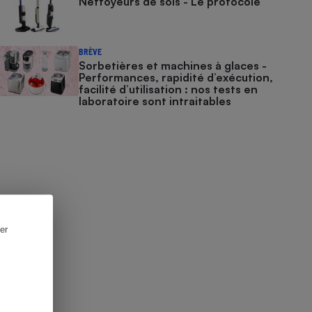
Nettoyeurs de sols - Le protocole
BRÈVE
Sorbetières et machines à glaces​​​​​​ -
Performances, rapidité d’exécution,
facilité d’utilisation : nos tests en
laboratoire sont intraitables
er