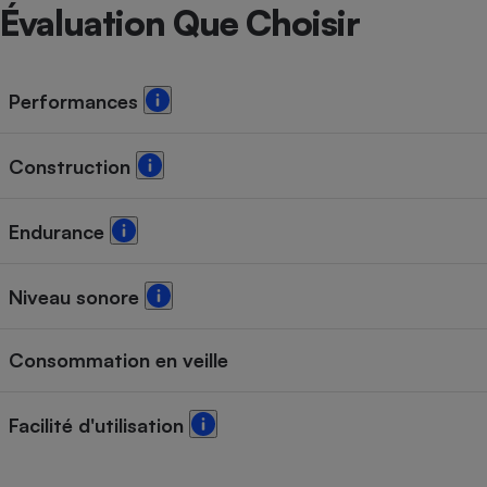
Radiateur électrique
Évaluation Que Choisir
Téléphone mobile -
Smartphone
Performances
Plaque de cuisson à
induction
Construction
Climatiseur -
Endurance
Ventilateur
Niveau sonore
Antivirus
Climatiseur -
Consommation en veille
Ventilateur
Facilité d'utilisation