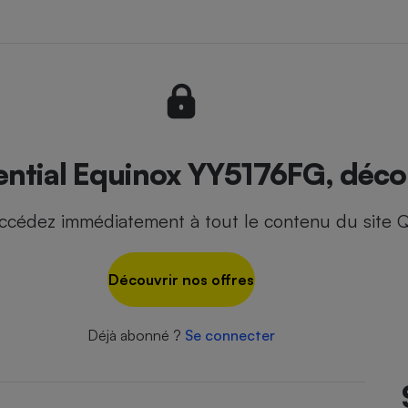
- Ustensile
Foie gras
Aide auditive
r
Assurance vie
ntial Equinox YY5176FG, décou
ccédez immédiatement à tout le contenu du site Q
Poêle à granulés
gne - Comment choisir une
lle de champagne
en ligne
Découvrir nos offres
Ordinateur portable
Crème solaire
Lave-vaisselle
Déjà abonné ?
Se connecter