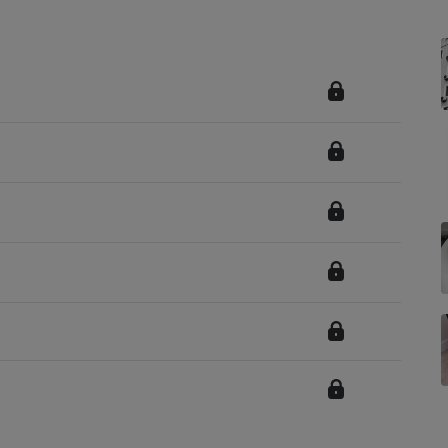
Électricité - Gaz
Appareil photo
numérique
Four encastrable
Lessive
Aspirateur