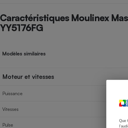
Caractéristiques Moulinex Mas
YY5176FG
Cafetière à expresso
Modèles similaires
Moteur et vitesses
Robot ménager
Puissance
Vitesses
Que 
Pulse
l’aud