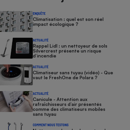
ENQUÊTE
Climatisation : quel est son réel
impact écologique ?
ACTUALITÉ
Rappel Lidl : un nettoyeur de sols
Silvercrest présente un risque
d’incendie
ACTUALITÉ
Climatiseur sans tuyau (vidéo) - Que
vaut le FreshOne de Polara ?
ACTUALITÉ
Canicule - Attention aux
rafraîchisseurs d’air présentés
comme des climatiseurs mobiles
sans tuyau
COMMENT NOUS TESTONS