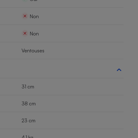
Non
Non
Ventouses
31 cm
38 cm
23 cm
4,1 kg