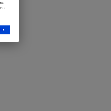
tre
en «
ER