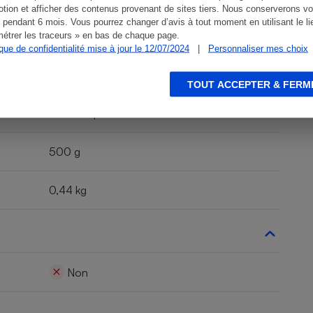
tion et afficher des contenus provenant de sites tiers. Nous conserverons vo
 pendant 6 mois. Vous pourrez changer d’avis à tout moment en utilisant le li
étrer les traceurs » en bas de chaque page.
ique de confidentialité mise à jour le 12/07/2024
|
Personnaliser mes choix
Non indiqué
TOUT ACCEPTER & FERM
Non indiqué
500 g
0,44 kg
Non