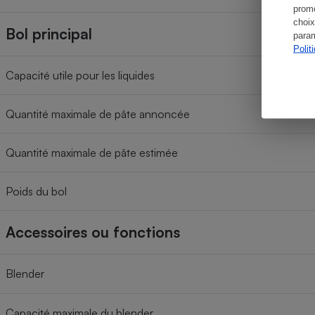
promo
choix
Bol principal
param
Polit
Capacité utile pour les liquides
Quantité maximale de pâte annoncée
Quantité maximale de pâte estimée
Poids du bol
Accessoires ou fonctions
Blender
Capacité maximale du blender