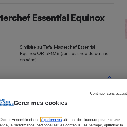
terchef Essential Equinox
s
Réfrigérateur
Similaire au Tefal Masterchef Essential
Equinox QB15E838 (sans balance de cuisine
en série).
800 W
Continuer sans accept
Gérer mes cookies
0-1-2-3-4-5-6
Choisir Ensemble et ses
7 partenaires
utilisent des traceurs pour mesurer
Oui
ience, la performance, personnaliser les contenus, les partager, optimiser la