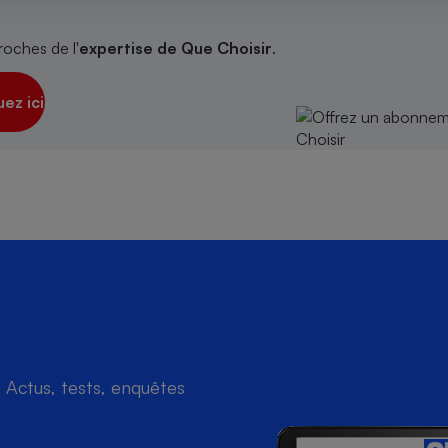
roches de l'
expertise de Que Choisir
.
s
Réfrigérateur
uez ici
Actus, tests, enquêtes