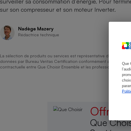
surveiller sa consommation d’énergie. Pour termin
Radiateur électrique
sur son compresseur et son moteur Inverter.
Téléphone mobile -
Smartphone
Nadège Mazery
Plaque de cuisson à
Rédactrice technique
induction
La sélection de produits ou services est représentative du marché, b
Climatiseur -
données par Bureau Veritas Certification conformément aux règles 
Que 
Ventilateur
contractuelle entre Que Choisir Ensemble et les professionnels référ
l’aud
promo
choix
Antivirus
param
Polit
Climatiseur -
Ventilateur
Offrez
Que Chois