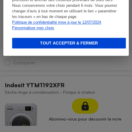
promotion et afficher des contenus provenant de sites tiers.
Nous conserverons votre choix pendant 6 mois. Vous pourrez
Gorenje DHNE82
changer d’avis à tout moment en utilisant le lien « paramétrer
Sèche-linge à condensation - Pompe à chaleur
les traceurs » en bas de chaque page.
Politique de confidentialité mise à jour le 12/07/2024
Personnaliser mes choix
Abonnez-vous pour découvrir la note
TOUT ACCEPTER & FERMER
Comparer
Indesit YTM1192XFR
Sèche-linge à condensation - Pompe à chaleur
Abonnez-vous pour découvrir la note