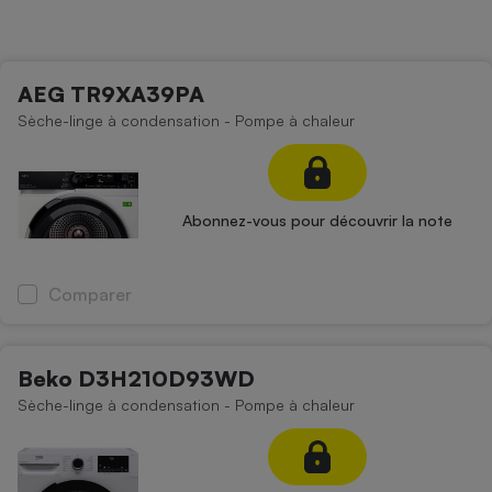
Petit électroménager - U
Complément
alimentaire
Mutuelle
AEG TR9XA39PA
Assurance emprunteur
Sèche-linge à condensation - Pompe à chaleur
Matelas
Champagne
Abonnez-vous pour découvrir la note
bouteille
Banque en 
Téléviseur
Comparer
Antimoustique
Lave-linge
Beko D3H210D93WD
Sèche-linge à condensation - Pompe à chaleur
Radiateur électrique