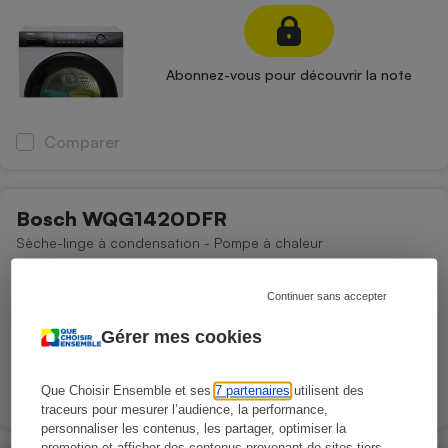
Abonnez-vous pour découvrir la note
Comparer
Bosch WQG1420DFR
Sèche-linge à condensation - Pompe à chaleur
Continuer sans accepter
Abonnez-vous pour découvrir la note
Gérer mes cookies
Que Choisir Ensemble et ses
7 partenaires
utilisent des
Comparer
traceurs pour mesurer l’audience, la performance,
personnaliser les contenus, les partager, optimiser la