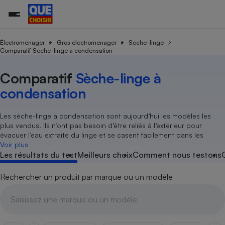
Électroménager
Gros électroménager
Sèche-linge
Comparatif Sèche-linge à condensation
Additifs a
Comparate
Comparatif
Comparateu
Comparatif
Comparateu
Comparatif
Comparati
Substances
Toutes les actualités
Tous les services
Tous nos combats
L’association
Organismes de défense 
Train
Comparatif
Sèche-linge à
supermarc
cosmétiqu
Comparateu
Achat - Vente - Travaux
Démarche administrative
condensation
Enquêtes
Nos actions
Nos missions
Système judiciaire
Transport aérien
gratuit
Copropriété
Famille
Guides d'achat
Nos grandes victoires
Notre méthodologie
Les sèche-linge à condensation sont aujourd’hui les modèles les
Location
Senior
Comparateu
Comparate
Comparati
Comparatif
Comparate
Comparatif
Comparatif
Conseils
Les billets de la présidente
Notre financement
plus vendus. Ils n’ont pas besoin d’être reliés à l’extérieur pour
supermarc
électrique
Service marchand
Magasin - Grande surfac
Sport
Soumettre un litige
évacuer l’eau extraite du linge et se casent facilement dans les
Brèves
Nos associations locales
Nos partenaires
Air
Voir plus
Marketing - Fidélisation
Vacances - Tourisme
Lettres types
Les résultats du test
Meilleurs choix
Comment nous testons
Nous rejoindre
Nous rejoindre
Déchet
Méthode de vente - Abu
Rencontrer une association locale
Comparate
Comparatif
Comparatif
Comparatif
Comparatif
En savoir plus sur Que Choisir Ensemble
Rechercher un produit par marque ou un modèle
Eau
s
Agriculture
Achat - Vente - Location
Energie
Nutrition
Assurance auto
-nous ?
Produit alimentaire
Carburant
Comparati
Comparati
Comparati
Comparate