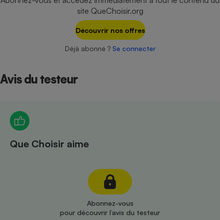
Abonnez-vous et accédez immédiatement à tout le contenu du
Téléphone mobile -
site QueChoisir.org
Smartphone
Plaque de cuisson à
induction
Découvrir nos offres
Déjà abonné ?
Se connecter
Climatiseur -
Avis du testeur
Ventilateur
Antivirus
Climatiseur -
Ventilateur
Que Choisir aime
Abonnez-vous
pour découvrir l’avis du testeur