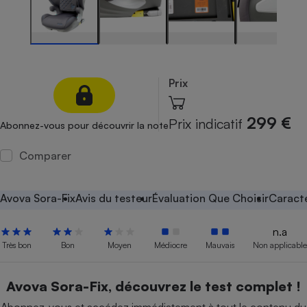
Petit électroménager - U
Complément
alimentaire
Mutuelle
Assurance emprunteur
Prix
299 €
Prix indicatif
Abonnez-vous pour découvrir la note
Matelas
Champagne
bouteille
Comparer
Banque en 
Téléviseur
Antimoustique
Avova Sora-Fix
Avis du testeur
Évaluation Que Choisir
Caracté
Lave-linge
n.a
Très bon
Bon
Moyen
Médiocre
Mauvais
Non applicable
Radiateur électrique
Avova Sora-Fix, découvrez le test complet !