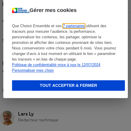
Norme d'homologation
R129
Gérer mes cookies
Groupe ou équivalent
Groupe 2/3
Que Choisir Ensemble et ses
7 partenaires
utilisent des
traceurs pour mesurer l’audience, la performance,
Enfant de 100 à 150
personnaliser les contenus, les partager, optimiser la
Siège homologué pour
promotion et afficher des contenus provenant de sites tiers.
cm
Nous conserverons votre choix pendant 6 mois. Vous pourrez
changer d’avis à tout moment en utilisant le lien « paramétrer
Siège ceinturé + Isofix
les traceurs » en bas de chaque page.
Mode d'installation de la
Politique de confidentialité mise à jour le 12/07/2024
optionnel
configuration testée
Personnaliser mes choix
TOUT ACCEPTER & FERMER
Siège pivotant
Non
Lars Ly
Rédacteur technique