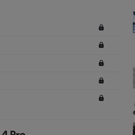
Électricité - Gaz
Appareil photo
numérique
Four encastrable
Lessive
Aspirateur
 4 Pro