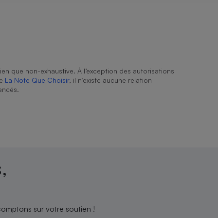
ien que non-exhaustive. À l’exception des autorisations
de
La Note Que Choisir
, il n’existe aucune relation
encés.
,
comptons sur votre soutien !