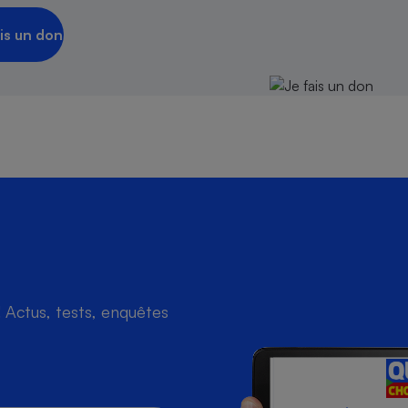
is un don
Actus, tests, enquêtes