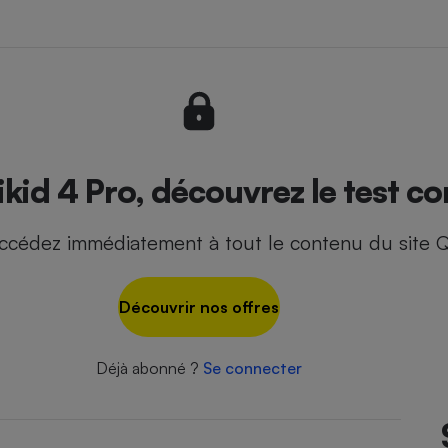
- Ustensile
Foie gras
Aide auditive
r
Assurance vie
kid 4 Pro, découvrez le test co
ccédez immédiatement à tout le contenu du site Q
Poêle à granulés
gne - Comment choisir une
lle de champagne
en ligne
Découvrir nos offres
Ordinateur portable
Crème solaire
Lave-vaisselle
Déjà abonné ?
Se connecter