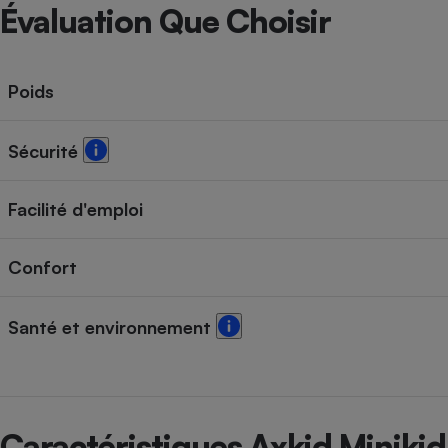
Radiateur électrique
Évaluation Que Choisir
Téléphone mobile -
Smartphone
Poids
Plaque de cuisson à
induction
Sécurité
Climatiseur -
Facilité d'emploi
Ventilateur
Confort
Antivirus
Climatiseur -
Santé et environnement
Ventilateur
Caractéristiques Axkid Minikid