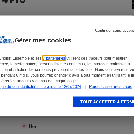
400 €
s
Réfrigérateur
Continuer sans accept
Gérer mes cookies
R129
Choisir Ensemble et ses
7 partenaires
utilisent des traceurs pour mesurer
ience, la performance, personnaliser les contenus, les partager, optimiser la
tion et afficher des contenus provenant de sites tiers. Nous conserverons vo
Groupe 1/2
 pendant 6 mois. Vous pourrez changer d’avis à tout moment en utilisant le li
étrer les traceurs » en bas de chaque page.
ique de confidentialité mise à jour le 12/07/2024
|
Personnaliser mes choix
Enfant de 61 à 125 cm
TOUT ACCEPTER & FERM
Siège ceinturé
Non