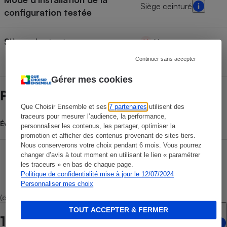
Siège ceinturé
configuration testée
Siège pivotant
Non
Continuer sans accepter
Gérer mes cookies
Prix et magasins
Que Choisir Ensemble et ses
7 partenaires
utilisent des
traceurs pour mesurer l’audience, la performance,
Évolution du prix moyen
personnaliser les contenus, les partager, optimiser la
promotion et afficher des contenus provenant de sites tiers.
Nous conserverons votre choix pendant 6 mois. Vous pourrez
changer d’avis à tout moment en utilisant le lien « paramétrer
les traceurs » en bas de chaque page.
Politique de confidentialité mise à jour le 12/07/2024
Personnaliser mes choix
(dont 1 marketplace)
TOUT ACCEPTER & FERMER
1 point de vente en ligne