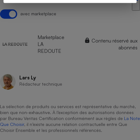
avec marketplace
Marketplace
Contenu réservé aux
LA
abonnés
REDOUTE
Lars Ly
Rédacteur technique
La sélection de produits ou services est représentative du marché,
bien que non-exhaustive. À l’exception des autorisations données
par Bureau Veritas Certification conformément aux règles de
La Note
Que Choisir
, il n’existe aucune relation contractuelle entre Que
Choisir Ensemble et les professionnels référencés.