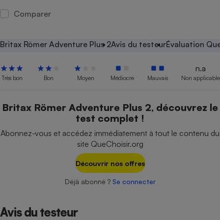
Comparer
Petit électroménager - U
Complément
alimentaire
Mutuelle
Britax Römer Adventure Plus 2
Avis du testeur
Évaluation Que
Assurance emprunteur
n.a
Très bon
Bon
Moyen
Médiocre
Mauvais
Non applicable
Matelas
Champagne
Britax Römer Adventure Plus 2, découvrez le
bouteille
Banque en 
test complet !
Téléviseur
Abonnez-vous et accédez immédiatement à tout le contenu du
Antimoustique
Lave-linge
site QueChoisir.org
Découvrir nos offres
Déjà abonné ?
Se connecter
Radiateur électrique
Avis du testeur