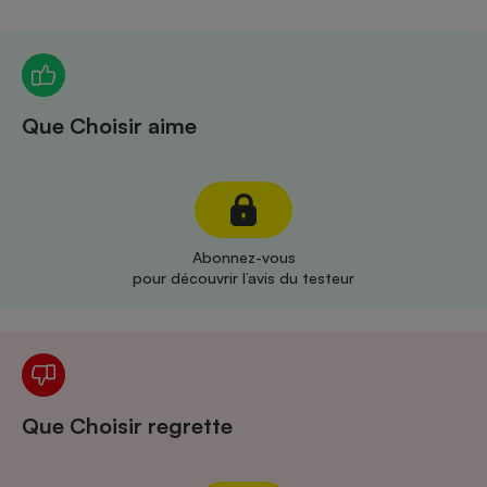
Téléphone mobile -
Smartphone
Plaque de cuisson à
induction
Que Choisir aime
Climatiseur -
Ventilateur
Antivirus
Abonnez-vous
pour découvrir l’avis du testeur
Climatiseur -
Ventilateur
Que Choisir regrette