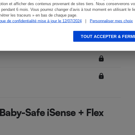
tion et afficher des contenus provenant de sites tiers. Nous conserverons vo
 pendant 6 mois. Vous pourrez changer d’avis à tout moment en utilisant le li
étrer les traceurs » en bas de chaque page.
ique de confidentialité mise à jour le 12/07/2024
|
Personnaliser mes choix
TOUT ACCEPTER & FERM
 Baby-Safe iSense + Flex