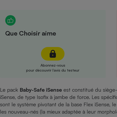
Radiateur électrique
Téléphone mobile -
Smartphone
Plaque de cuisson à
Que Choisir aime
induction
Climatiseur -
Ventilateur
Abonnez-vous
pour découvrir l’avis du testeur
Antivirus
Climatiseur -
Le pack
Baby-Safe iSense
est constitué du siège
Ventilateur
iSense, de type Isofix à jambe de force. Les spéci
sont le système pivotant de la base Flex iSense, l
les nouveau-nés (la mieux adaptée à leur morpholo