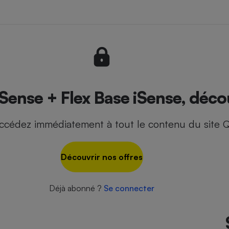
- Ustensile
Foie gras
Aide auditive
r
Assurance vie
Sense + Flex Base iSense, décou
ccédez immédiatement à tout le contenu du site Q
Poêle à granulés
gne - Comment choisir une
lle de champagne
en ligne
Découvrir nos offres
Ordinateur portable
Crème solaire
Lave-vaisselle
Déjà abonné ?
Se connecter