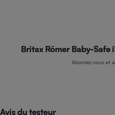
Internet
Gros électroménager
Téléphonie
Petit électroménager 
Complément
alimentaire
Mutuelle
Assurance emprunteu
Britax Römer Baby-Safe i
Abonnez-vous et a
Matelas
Champa
boutei
Banque 
Téléviseur
Antimoustique
Lave-linge
Avis du testeur