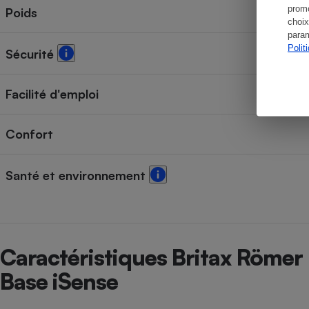
promo
Poids
choix
param
Polit
Sécurité
Facilité d'emploi
Confort
Santé et environnement
Caractéristiques Britax Römer
Base iSense