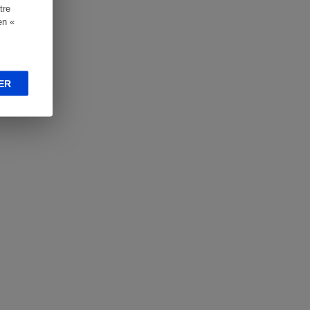
tre
en «
ER