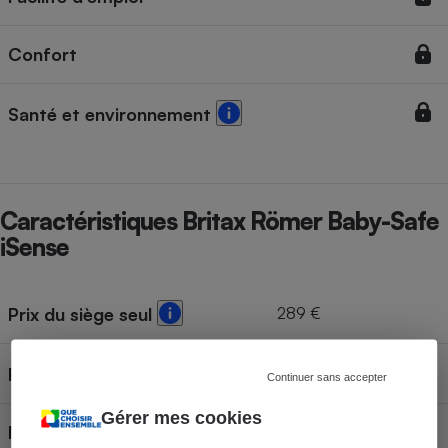
Confort
Santé et environnement
Caractéristiques Britax Römer Baby-Safe
iSense
289 €
Prix du siège seul
Prix de la base
Continuer sans accepter
Gérer mes cookies
Norme d'homologation
R129