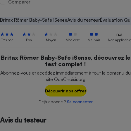
Comparer
Petit électroménager - U
Complément
alimentaire
Britax Römer Baby-Safe iSense
Avis du testeur
Évaluation Qu
Mutuelle
Assurance emprunteur
n.a
Très bon
Bon
Moyen
Médiocre
Mauvais
Non applicable
Matelas
Britax Römer Baby-Safe iSense, découvrez le
Champagne
test complet !
bouteille
Banque en 
Abonnez-vous et accédez immédiatement à tout le contenu du
Téléviseur
site QueChoisir.org
Antimoustique
Lave-linge
Découvrir nos offres
Déjà abonné ?
Se connecter
Radiateur électrique
Avis du testeur