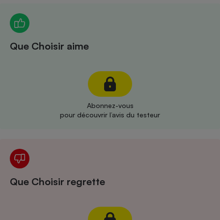
Téléphone mobile -
Smartphone
Plaque de cuisson à
induction
Que Choisir aime
Climatiseur -
Ventilateur
Abonnez-vous
Antivirus
pour découvrir l’avis du testeur
Climatiseur -
Ventilateur
Que Choisir regrette