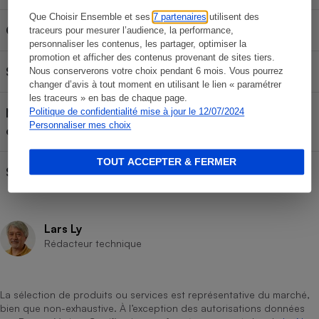
Que Choisir Ensemble et ses
7 partenaires
utilisent des
Groupe ou équivalent
Groupe 0+
traceurs pour mesurer l’audience, la performance,
personnaliser les contenus, les partager, optimiser la
promotion et afficher des contenus provenant de sites tiers.
Siège homologué pour
Enfant de 40 à 83 cm
Nous conserverons votre choix pendant 6 mois. Vous pourrez
changer d’avis à tout moment en utilisant le lien « paramétrer
les traceurs » en bas de chaque page.
Mode d'installation de la
Politique de confidentialité mise à jour le 12/07/2024
Siège ceinturé
Personnaliser mes choix
configuration testée
TOUT ACCEPTER & FERMER
Siège pivotant
Non
Lars Ly
Rédacteur technique
La sélection de produits ou services est représentative du marché,
bien que non-exhaustive. À l’exception des autorisations données