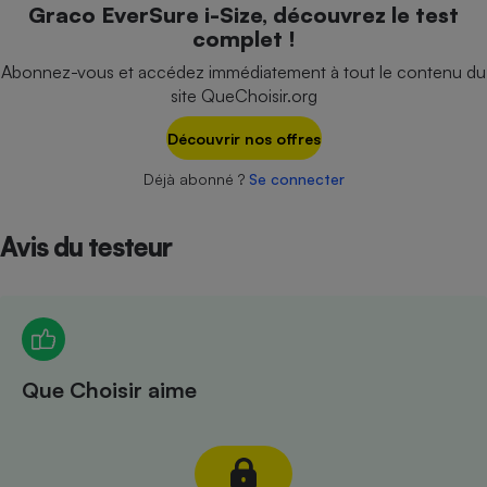
Graco EverSure i-Size, découvrez le test
Téléphone mobile -
Smartphone
complet !
Plaque de cuisson à
induction
Abonnez-vous et accédez immédiatement à tout le contenu du
site QueChoisir.org
Découvrir nos offres
Climatiseur -
Ventilateur
Déjà abonné ?
Se connecter
Avis du testeur
Antivirus
Climatiseur -
Ventilateur
Que Choisir aime