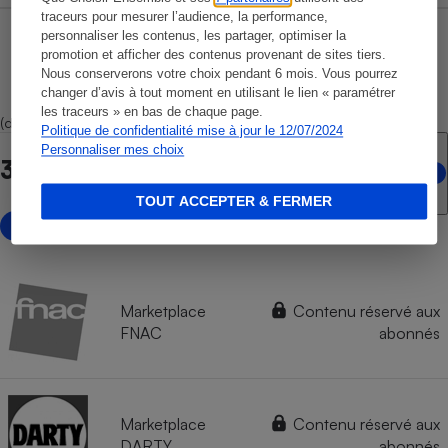
traceurs pour mesurer l’audience, la performance,
personnaliser les contenus, les partager, optimiser la
promotion et afficher des contenus provenant de sites tiers.
Nous conserverons votre choix pendant 6 mois. Vous pourrez
changer d’avis à tout moment en utilisant le lien « paramétrer
les traceurs » en bas de chaque page.
(dont 3 marketplaces)
Politique de confidentialité mise à jour le 12/07/2024
Personnaliser mes choix
3 points de vente en ligne
TOUT ACCEPTER & FERMER
avec marketplace
Marketplace
Contenu réservé aux
FNAC
abonnés
Marketplace
Contenu réservé aux
DARTY
abonnés