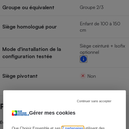
Groupe ou équivalent
Groupe 2/3
Enfant de 100 à 150
Siège homologué pour
cm
Siège ceinturé + Isofix
Mode d'installation de la
optionnel
configuration testée
Siège pivotant
Non
Continuer sans accepter
Prix et magasins
Gérer mes cookies
Évolution du prix moyen
Que Choisir Ensemble et ses
7 partenaires
utilisent des