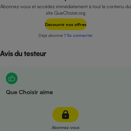
Téléphone mobile -
Abonnez-vous et accédez immédiatement à tout le contenu du
Smartphone
site QueChoisir.org
Plaque de cuisson à
induction
Découvrir nos offres
Déjà abonné ?
Se connecter
Climatiseur -
Ventilateur
Avis du testeur
Antivirus
Climatiseur -
Ventilateur
Que Choisir aime
Abonnez-vous