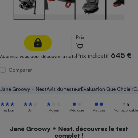
Petit électroménager - U
Complément
alimentaire
Mutuelle
Assurance emprunteur
Prix
645 €
Prix indicatif
Abonnez-vous pour découvrir la note
Matelas
Champagne
bouteille
Comparer
Banque en 
Téléviseur
Antimoustique
Jané Groowy + Nest
Avis du testeur
Évaluation Que Choisir
C
Lave-linge
n.a
Très bon
Bon
Moyen
Médiocre
Mauvais
Non applicable
Radiateur électrique
Jané Groowy + Nest, découvrez le test
complet !