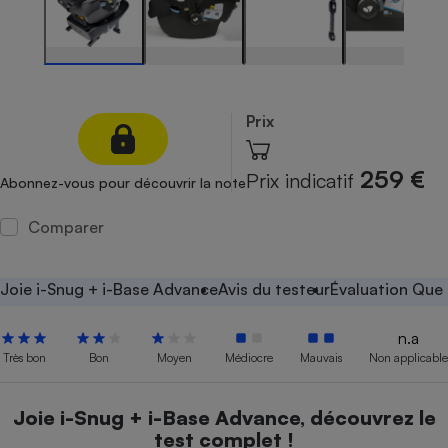
Petit électroménager - U
Complément
alimentaire
Mutuelle
Assurance emprunteur
Prix
259 €
Prix indicatif
Abonnez-vous pour découvrir la note
Matelas
Champagne
bouteille
Comparer
Banque en 
Téléviseur
Antimoustique
Joie i-Snug + i-Base Advance
Avis du testeur
Évaluation Que 
Lave-linge
n.a
Très bon
Bon
Moyen
Médiocre
Mauvais
Non applicable
Radiateur électrique
Joie i-Snug + i-Base Advance, découvrez le
test complet !