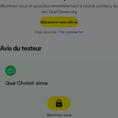
Téléphone mobile -
Abonnez-vous et accédez immédiatement à tout le contenu du
Smartphone
site QueChoisir.org
Plaque de cuisson à
induction
Découvrir nos offres
Déjà abonné ?
Se connecter
Climatiseur -
Ventilateur
Avis du testeur
Antivirus
Climatiseur -
Ventilateur
Que Choisir aime
Abonnez-vous