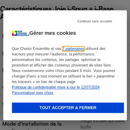
Caractéristiques Joie i-Snug + i-Base
Advance
Continuer sans accepter
Gérer mes cookies
110 €
Prix du siège seul
Que Choisir Ensemble et ses
7 partenaires
utilisent des
149 €
Prix de la base
traceurs pour mesurer l’audience, la performance,
personnaliser les contenus, les partager, optimiser la
promotion et afficher des contenus provenant de sites tiers.
Norme d'homologation
R129
Nous conserverons votre choix pendant 6 mois. Vous pourrez
changer d’avis à tout moment en utilisant le lien « paramétrer
les traceurs » en bas de chaque page.
Groupe ou équivalent
Groupe 0
Politique de confidentialité mise à jour le 12/07/2024
Personnaliser mes choix
Siège homologué pour
Enfant de 40 à 75 cm
TOUT ACCEPTER & FERMER
Siège installé sur base
Mode d'installation de la
Isofix