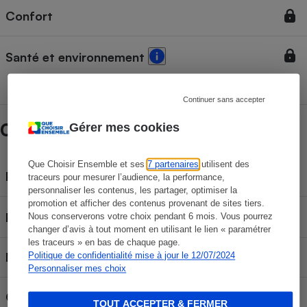
Confort
Santé et environnement
Continuer sans accepter
Caractéristiques Thule Elm + base Alfi
Gérer mes cookies
Que Choisir Ensemble et ses
7 partenaires
utilisent des
430 €
Prix du siège seul
traceurs pour mesurer l’audience, la performance,
personnaliser les contenus, les partager, optimiser la
promotion et afficher des contenus provenant de sites tiers.
290 €
Prix de la base
Nous conserverons votre choix pendant 6 mois. Vous pourrez
changer d’avis à tout moment en utilisant le lien « paramétrer
les traceurs » en bas de chaque page.
Norme d'homologation
R129
Politique de confidentialité mise à jour le 12/07/2024
Personnaliser mes choix
Groupe ou équivalent
Groupe 1
TOUT ACCEPTER & FERMER