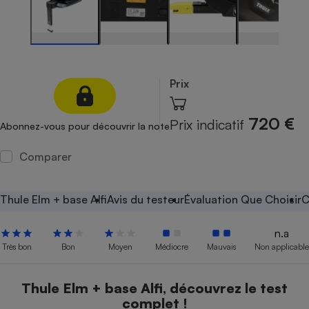
Petit électroménager - U
Complément
alimentaire
Mutuelle
Assurance emprunteur
Prix
720 €
Prix indicatif
Abonnez-vous pour découvrir la note
Matelas
Champagne
bouteille
Comparer
Banque en 
Téléviseur
Antimoustique
Thule Elm + base Alfi
Avis du testeur
Évaluation Que Choisir
C
Lave-linge
n.a
Très bon
Bon
Moyen
Médiocre
Mauvais
Non applicable
Radiateur électrique
Thule Elm + base Alfi, découvrez le test
complet !