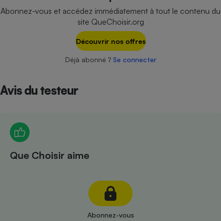
Téléphone mobile -
Abonnez-vous et accédez immédiatement à tout le contenu du
Smartphone
site QueChoisir.org
Plaque de cuisson à
induction
Découvrir nos offres
Déjà abonné ?
Se connecter
Climatiseur -
Ventilateur
Avis du testeur
Antivirus
Climatiseur -
Ventilateur
Que Choisir aime
Abonnez-vous