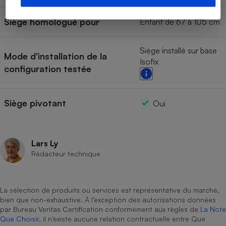
Siège homologué pour
Enfant de 67 à 105 cm
Siège installé sur base
Mode d'installation de la
Isofix
configuration testée
Siège pivotant
Oui
Lars Ly
Rédacteur technique
La sélection de produits ou services est représentative du marché,
bien que non-exhaustive. À l’exception des autorisations données
par Bureau Veritas Certification conformément aux règles de
La Note
Que Choisir
, il n’existe aucune relation contractuelle entre Que