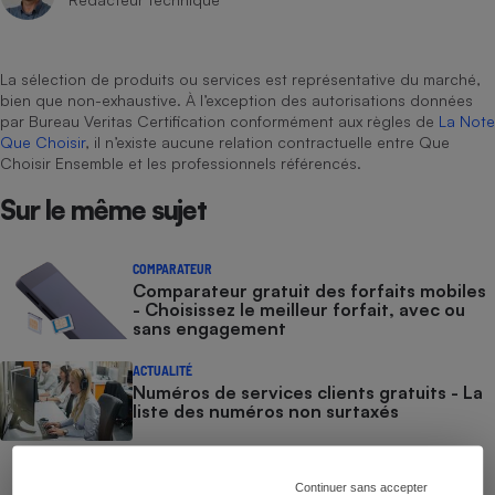
Cafetière à expressos
La sélection de produits ou services est représentative du marché,
bien que non-exhaustive. À l’exception des autorisations données
par Bureau Veritas Certification conformément aux règles de
La Note
Que Choisir
, il n’existe aucune relation contractuelle entre Que
Choisir Ensemble et les professionnels référencés.
Sur le même sujet
Robot ménager
COMPARATEUR
Comparateur gratuit des forfaits mobiles
- Choisissez le meilleur forfait, avec ou
sans engagement
ACTUALITÉ
Numéros de services clients gratuits - La
liste des numéros non surtaxés
COMMENT NOUS TESTONS
Continuer sans accepter
Smartphones - Le protocole