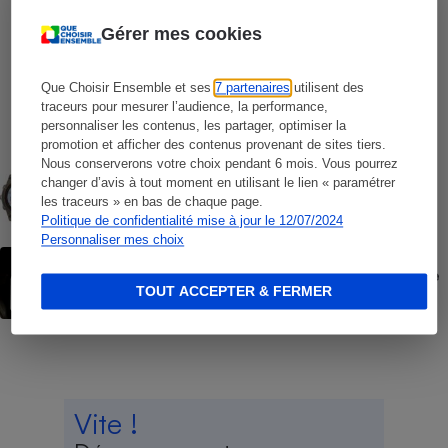
Gérer mes cookies
COMMENT NOUS TESTONS
Que Choisir Ensemble et ses
7 partenaires
utilisent des
Opérateurs de téléphonie mobile - Le
protocole
traceurs pour mesurer l’audience, la performance,
personnaliser les contenus, les partager, optimiser la
promotion et afficher des contenus provenant de sites tiers.
COMMENT NOUS TESTONS
Nous conserverons votre choix pendant 6 mois. Vous pourrez
Montres connectées - Le protocole
changer d’avis à tout moment en utilisant le lien « paramétrer
les traceurs » en bas de chaque page.
Politique de confidentialité mise à jour le 12/07/2024
Personnaliser mes choix
ACTION QUE CHOISIR ENSEMBLE
Forfaits « à vie » Red by SFR - L’UFC-Que
Choisir fait lourdement condamner SFR
TOUT ACCEPTER & FERMER
Vite !