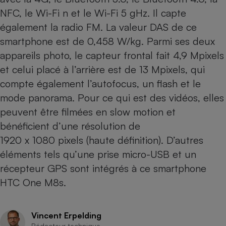
Téléphone mobile -
NFC, le Wi-Fi n et le Wi-Fi 5 gHz. Il capte
Smartphone
Plaque de cuisson à
également la radio FM. La valeur DAS de ce
induction
smartphone est de 0,458 W/kg. Parmi ses deux
appareils photo, le capteur frontal fait 4,9 Mpixels
et celui placé à l’arrière est de 13 Mpixels, qui
Climatiseur -
compte également l’autofocus, un flash et le
Ventilateur
mode panorama. Pour ce qui est des vidéos, elles
peuvent être filmées en slow motion et
Antivirus
bénéficient d’une résolution de
Climatiseur -
1920 x 1080 pixels (haute définition). D’autres
Ventilateur
éléments tels qu’une prise micro-USB et un
récepteur GPS sont intégrés à ce smartphone
HTC One M8s.
Vincent Erpelding
Rédacteur technique