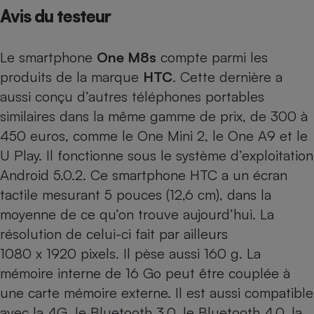
Avis du testeur
Petit électroménager - U
Complément
alimentaire
Le smartphone
One M8s
compte parmi les
Mutuelle
Assurance emprunteur
produits de la marque
HTC
. Cette dernière a
aussi conçu d’autres téléphones portables
similaires dans la même gamme de prix, de 300 à
450 euros, comme le
One Mini 2
, le
One A9
et le
Matelas
Champagne
bouteille
U Play
. Il fonctionne sous le système d’exploitation
Banque en 
Android 5.0.2. Ce smartphone HTC a un écran
Téléviseur
tactile mesurant 5 pouces (12,6 cm), dans la
Antimoustique
Lave-linge
moyenne de ce qu’on trouve aujourd’hui. La
résolution de celui-ci fait par ailleurs
1080 x 1920 pixels. Il pèse aussi 160 g. La
mémoire interne de 16 Go peut être couplée à
Radiateur électrique
une carte mémoire externe. Il est aussi compatible
avec la 4G, le Bluetooth 3.0, le Bluetooth 4.0, la