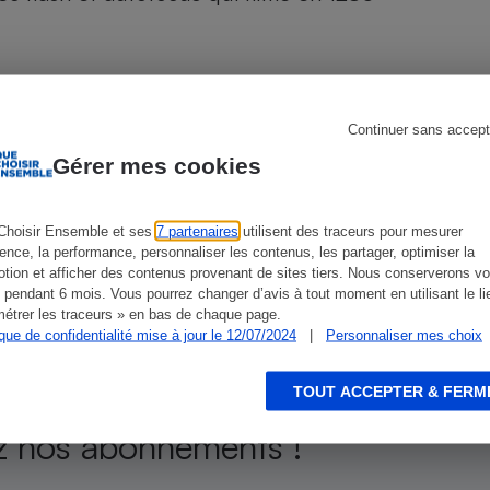
Électricité - Gaz
Appareil photo
numérique
Four encastrable
Continuer sans accept
Gérer mes cookies
ien que non-exhaustive. À l’exception des autorisations
de
La Note Que Choisir
, il n’existe aucune relation
Lessive
Choisir Ensemble et ses
7 partenaires
utilisent des traceurs pour mesurer
encés.
ience, la performance, personnaliser les contenus, les partager, optimiser la
tion et afficher des contenus provenant de sites tiers. Nous conserverons vo
 pendant 6 mois. Vous pourrez changer d’avis à tout moment en utilisant le li
étrer les traceurs » en bas de chaque page.
ique de confidentialité mise à jour le 12/07/2024
|
Personnaliser mes choix
Aspirateur
isir
TOUT ACCEPTER & FERM
 nos abonnements !