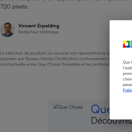
Radiateur électrique
720 pixels.
Téléphone mobile -
Vincent Erpelding
Smartphone
Plaque de cuisson à
Rédacteur technique
induction
La sélection de produits ou services est représentative du marché, b
données par Bureau Veritas Certification conformément aux règles 
Climatiseur -
Que 
contractuelle entre Que Choisir Ensemble et les professionnels référ
Ventilateur
l’aud
promo
choix
param
Antivirus
Polit
Climatiseur -
Ventilateur
Que Cho
Découvrez