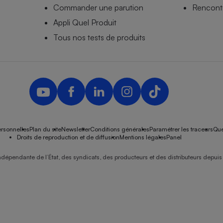
Commander une parution
Rencontr
Appli Quel Produit
Tous nos tests de produits
rsonnelles
Plan du site
Newsletter
Conditions générales
Paramétrer les traceurs
Que
Droits de reproduction et de diffusion
Mentions légales
Panel
ndépendante de l’État, des syndicats, des producteurs et des distributeurs depuis 