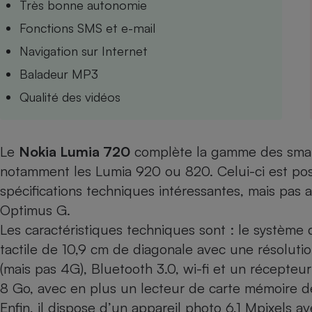
Très bonne autonomie
Internet
Fonctions SMS et e-mail
Gros électroménager
Téléphonie
Navigation sur Internet
Petit électroménager 
Baladeur MP3
Complément
alimentaire
Qualité des vidéos
Mutuelle
Assurance emprunteu
Le
Nokia Lumia 720
complète la gamme des smart
notamment les
Lumia 920
ou
820
. Celui-ci est p
Matelas
Champa
spécifications techniques intéressantes, mais pas
boutei
Banque 
Optimus G.
Téléviseur
Les caractéristiques techniques sont : le système
Antimoustique
Lave-linge
tactile de 10,9 cm de diagonale avec une résolut
(mais pas 4G), Bluetooth 3.0, wi-fi et un récepteur
8 Go, avec en plus un lecteur de carte mémoire d
Enfin, il dispose d’un appareil photo 6,1 Mpixels a