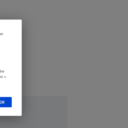
er
tre
en «
ER