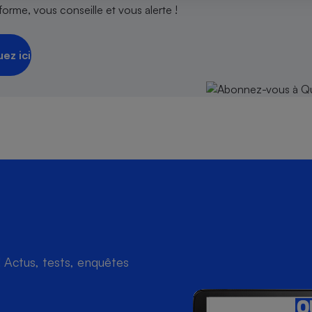
orme, vous conseille et vous alerte !
uez ici
s
Réfrigérateur
Actus, tests, enquêtes