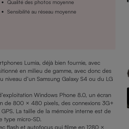
Qualité des photos moyenne
Sensibilité au réseau moyenne
- Ustensile
Foie gras
Aide auditive
r
Assurance vie
phones Lumia, déjà bien fournie, avec
ositionné en milieu de gamme, avec donc des
Poêle à granulés
gne - Comment choisir une
 au niveau d’un
Samsung Galaxy S4
ou du LG
lle de champagne
en ligne
Ordinateur portable
 d’exploitation Windows Phone 8.0, un écran
Crème solaire
Lave-vaisselle
ion de 800 × 480 pixels, des connexions 3G+
 GPS. La taille de la mémoire interne est de
e type micro-SD.
vec flash et autofocus qui filme en 1280 ×