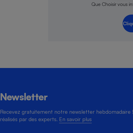
Que Choisir vous inf
Cliq
Cafetière à expresso
Robot ménager
Newsletter
Recevez gratuitement notre newsletter hebdomadaire ! 
réalisés par des experts.
En savoir plus