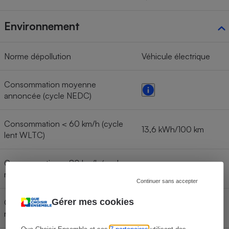
Environnement
Norme dépollution
Véhicule électrique
Consommation moyenne
annoncée (cycle NEDC)
Consommation < 60 km/h (cycle
13,6 kWh/100 km
lent WLTC)
Consommation < 80 km/h (cycle
14,8 kWh/100 km
moyen WLTC)
Continuer sans accepter
Gérer mes cookies
Consommation < 100 km/h (cycle
17,8 kWh/100 km
rapide WLTC)