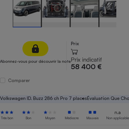
Petit électroménager - U
Complément
alimentaire
Mutuelle
Assurance emprunteur
Prix
Matelas
Champagne
Prix indicatif
Abonnez-vous pour découvrir la note
bouteille
58 400 €
Banque en 
Téléviseur
Comparer
Antimoustique
Lave-linge
Volkswagen ID. Buzz 286 ch Pro 7 places
Évaluation Que Cho
n.a
Radiateur électrique
Très bon
Bon
Moyen
Médiocre
Mauvais
Non applicable