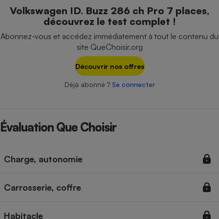
Téléphone mobile -
Volkswagen ID. Buzz 286 ch Pro 7 places,
Smartphone
découvrez le test complet !
Plaque de cuisson à
induction
Abonnez-vous et accédez immédiatement à tout le contenu du
site QueChoisir.org
Découvrir nos offres
Climatiseur -
Ventilateur
Déjà abonné ?
Se connecter
Antivirus
Évaluation Que Choisir
Climatiseur -
Ventilateur
Charge, autonomie
Carrosserie, coffre
Habitacle