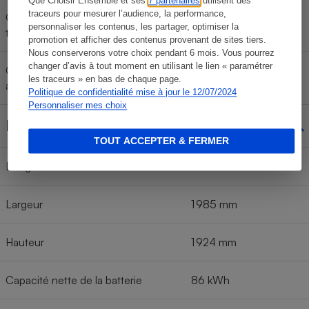
Que Choisir Ensemble et ses
7 partenaires
utilisent des
traceurs pour mesurer l’audience, la performance,
Consommation < 130 km/h (cycle
26,2 kWh/100 km
personnaliser les contenus, les partager, optimiser la
très rapide WLTC)
promotion et afficher des contenus provenant de sites tiers.
Nous conserverons votre choix pendant 6 mois. Vous pourrez
changer d’avis à tout moment en utilisant le lien « paramétrer
Consommation moyenne
19,5 kWh/100 km
les traceurs » en bas de chaque page.
annoncée (cycle WLTC)
Politique de confidentialité mise à jour le 12/07/2024
Personnaliser mes choix
Dimensions
TOUT ACCEPTER & FERMER
Longueur
4 962 mm
Largeur
1 985 mm
Hauteur
1 924 mm
Capacité nette de la batterie
86 kWh